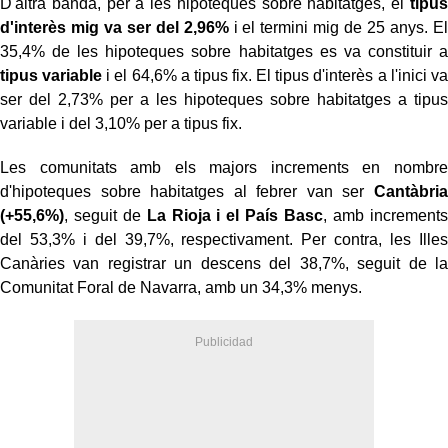
D'altra banda, per a les hipoteques sobre habitatges, el
tipus
d'interès mig va ser del 2,96%
i el termini mig de 25 anys. El
35,4% de les hipoteques sobre habitatges es va constituir a
tipus variable
i el 64,6% a tipus fix. El tipus d'interès a l'inici va
ser del 2,73% per a les hipoteques sobre habitatges a tipus
variable i del 3,10% per a tipus fix.
Les comunitats amb els majors increments en nombre
d'hipoteques sobre habitatges al febrer van ser
Cantàbria
(+55,6%)
, seguit de
La Rioja i el País Basc
, amb increments
del 53,3% i del 39,7%, respectivament. Per contra, les Illes
Canàries van registrar un descens del 38,7%, seguit de la
Comunitat Foral de Navarra, amb un 34,3% menys.