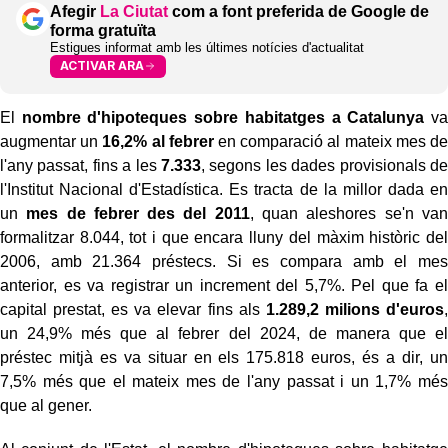
Afegir
La Ciutat
com a font preferida de Google de
forma gratuïta
Estigues informat amb les últimes notícies d'actualitat
ACTIVAR ARA
El
nombre d'hipoteques sobre habitatges a Catalunya
va
augmentar un
16,2% al febrer
en comparació al mateix mes de
l'any passat, fins a les
7.333
, segons les dades provisionals de
l'Institut Nacional d'Estadística. Es tracta de la millor dada en
un
mes de febrer des del 2011
, quan aleshores se'n van
formalitzar 8.044, tot i que encara lluny del màxim històric del
2006, amb 21.364 préstecs. Si es compara amb el mes
anterior, es va registrar un increment del 5,7%. Pel que fa el
capital prestat, es va elevar fins als
1.289,2 milions d'euros
,
un 24,9% més que al febrer del 2024, de manera que el
préstec mitjà es va situar en els 175.818 euros, és a dir, un
7,5% més que el mateix mes de l'any passat i un 1,7% més
que al gener.