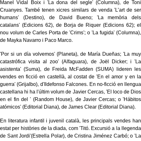
Manel Vidal Boix i 'La dona del segle' (Columna), de Toni
Cruanyes. També tenen xicres similars de venda 'L’art de ser
humans' (Destino), de David Bueno; 'La memòria dels
catalans' (Edicions 62), de Borja de Riquer (Edicions 62); el
nou volum de Carles Porta de 'Crims'; o 'La fugida' (Columna),
de Mayka Navarro i Paco Marco.
'Por si un día volvemos' (Planeta), de María Dueñas; 'La muy
catastrófica visita al zoo' (Alfaguara), de Joël Dicker; i 'La
asistenta' (Suma), de Freida McFadden (SUMA) lideren les
vendes en ficció en castellà, al costat de 'En el amor y en la
guerra' (Grijalbo), d'Ildefonso Falcones. En no-ficció en llengua
castellana hi ha l'últim volum de Javier Cercas, 'El loco de Dios
en el fin del ' (Random House), de Javier Cercas; o 'Hábitos
atómicos' (Editorial Diana), de James Clear (Editorial Diana).
En literatura infantil i juvenil català, les principals vendes han
estat per històries de la diada, com 'Titó. Excursió a la llegenda
de Sant Jordi'(Estrella Polar), de Cristina Jiménez Carbó; o 'La