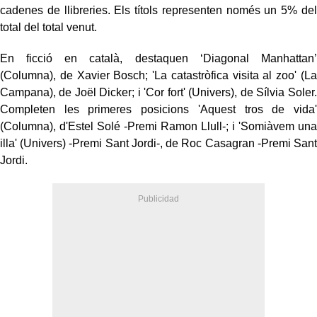
cadenes de llibreries. Els títols representen només un 5% del
total del total venut.
En ficció en català, destaquen ‘Diagonal Manhattan’
(Columna), de Xavier Bosch; 'La catastròfica visita al zoo' (La
Campana), de Joël Dicker; i 'Cor fort' (Univers), de Sílvia Soler.
Completen les primeres posicions 'Aquest tros de vida'
(Columna), d'Estel Solé -Premi Ramon Llull-; i 'Somiàvem una
illa' (Univers) -Premi Sant Jordi-, de Roc Casagran -Premi Sant
Jordi.