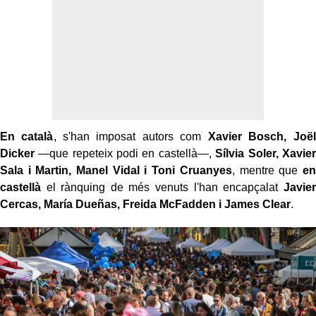
En català
, s'han imposat autors com
Xavier Bosch, Joël
Dicker
—que repeteix podi en castellà—,
Sílvia Soler, Xavier
Sala i Martin, Manel Vidal i Toni Cruanyes
, mentre que
en
castellà
el rànquing de més venuts l'han encapçalat
Javier
Cercas, María Dueñas, Freida McFadden i James Clear
.