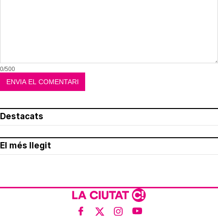
0/500
Destacats
El més llegit