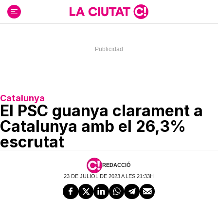
Ir
al
contenido
Catalunya
El PSC guanya clarament a
Catalunya amb el 26,3%
escrutat
REDACCIÓ
23 DE JULIOL DE 2023 A LES 21:33H