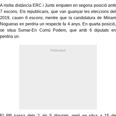
A molta distància ERC i Junts empaten en segona posició amb
7 escons. Els republicans, que van guanyar les eleccions del
2019, cauen 6 escons; mentre que la candidatura de Míriam
Nogueras en perdria un respecte fa 4 anys. En quarta posició,
se situa Sumar-En Comú Podem, que amb 6 diputats en
perdria un.
El PP passa dels 2 als 5 diputats, però se situa a 15 de