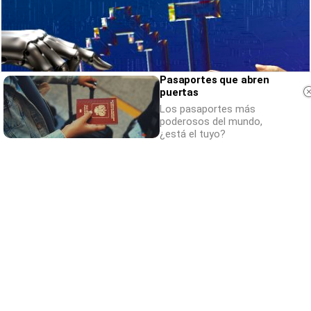
Pasaportes que abren
puertas
Los pasaportes más
poderosos del mundo,
¿está el tuyo?
No eran tan locas
¿Sabías que algunas predicciones ya se
cumplieron?