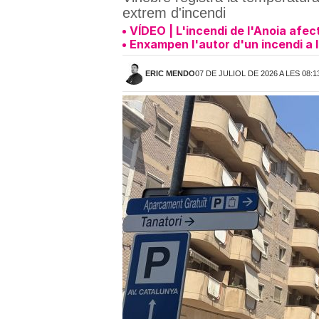
extrem d'incendi
VÍDEO | L'incendi de l'Anoia afect
Enxampen l'autor d'un incendi a 
ERIC MENDO
07 DE JULIOL DE 2026 A LES 08:1