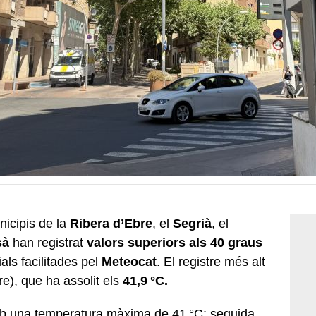
nicipis de la
Ribera d’Ebre
, el
Segrià
, el
sà
han registrat
valors superiors als 40 graus
als facilitades pel
Meteocat
. El registre més alt
re), que ha assolit els
41,9 °C.
b una temperatura màxima de 41 °C; seguida