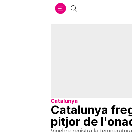
Ir
Cercar
al
contenido
Catalunya
Catalunya freg
pitjor de l'on
Vinebre registra la temperatur