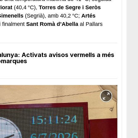
iorat
(40,4 °C),
Torres de Segre i Seròs
Gimenells
(Segrià), amb 40,2 °C;
Artés
i finalment
Sant Romà d’Abella
al Pallars
lunya: Activats avisos vermells a més
comarques