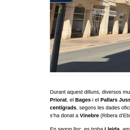
Durant aquest dilluns, diversos mu
Priorat
, el
Bages
i el
Pallars Jus
centígrads
, segons les dades ofici
s’ha donat a
Vinebre
(Ribera d’Eb
En segon lloc, es troba
Lleida
, am