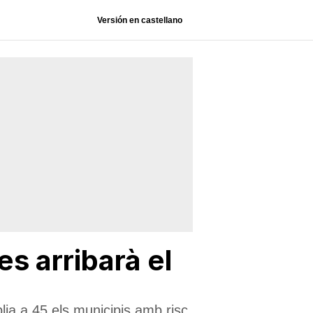
Versión en castellano
s arribarà el
lia a 45 els municipis amb risc