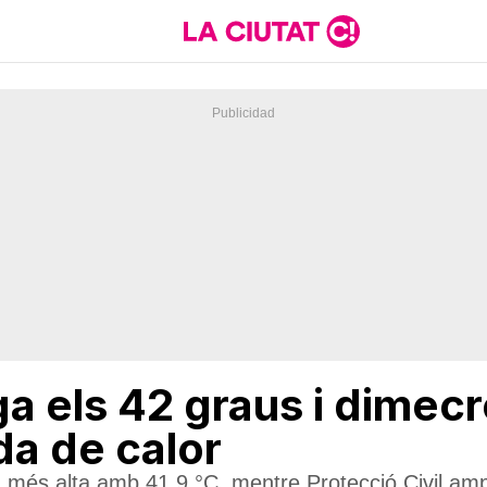
a els 42 graus i dimecre
ada de calor
a més alta amb 41,9 °C, mentre Protecció Civil amp