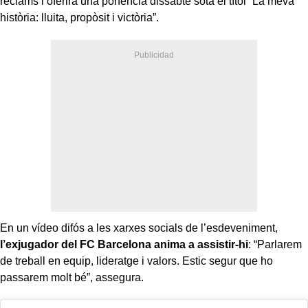
reclams i oferirà una ponència dissabte sota el títol “La meva
història: lluita, propòsit i victòria”.
En un vídeo difós a les xarxes socials de l’esdeveniment,
l’exjugador del FC Barcelona anima a assistir-hi
: “Parlarem
de treball en equip, lideratge i valors. Estic segur que ho
passarem molt bé”, assegura.