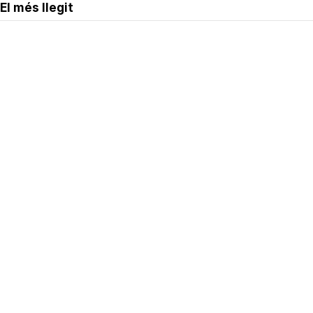
El més llegit
Avís legal
Política de privacitat
Política de cookies
Qui som
Contacte
Xarxes socials
Amb col·laboració de: