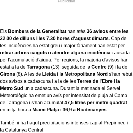
Els
Bombers de la Generalitat
han atès
36 avisos entre les
22.00 de dilluns i les 7.30 hores d'aquest dimarts
. Cap de
les incidències ha estat greu i majoritàriament han estat per
retirar arbres caiguts o atendre alguna incidència
causada
per l'acumulació d'aigua. Per regions, la majoria d'avisos han
estat a la de
Tarragona
(13), seguida de la
Centre
(9) i la de
Girona
(8). A les de
Lleida i la Metropolitana Nord
s'han rebut
dos avisos a cadascuna i a la de les
Terres de l'Ebre i la
Metro Sud
un a cadascuna. Durant la matinada el Servei
Meteorològic ha emet un avís per intensitat de pluja al Camp
de Tarragona i s'han acumulat
47,5 litres per metre quadrat
en mitja hora a
Miami Platja
i
36,9 a Riudecanyes
.
També hi ha hagut precipitacions intenses cap al Prepirineu i
la Catalunya Central.