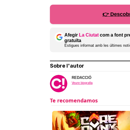
👉 Descobr
Afegir
La Ciutat
com a font pr
gratuïta
Estigues informat amb les últimes notíc
Sobre l'autor
REDACCIÓ
Veure biografia