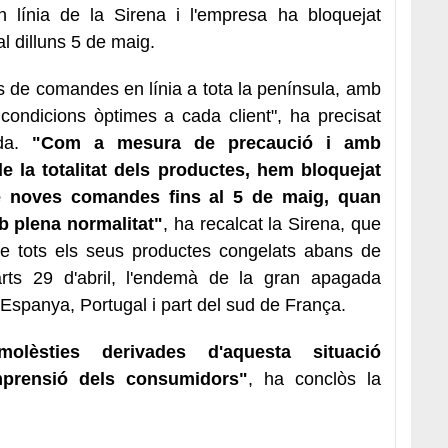
n línia de la Sirena i l'empresa ha bloquejat
l dilluns 5 de maig.
s de comandes en línia a tota la península, amb
n condicions òptimes a cada client", ha precisat
da.
"Com a mesura de precaució i amb
 de la totalitat dels productes, hem bloquejat
e noves comandes fins al 5 de maig, quan
b plena normalitat"
, ha recalcat la Sirena, que
t de tots els seus productes congelats abans de
arts 29 d'abril, l'endemà de la gran apagada
 Espanya, Portugal i part del sud de França.
lèsties derivades d'aquesta situació
omprensió dels consumidors"
, ha conclòs la