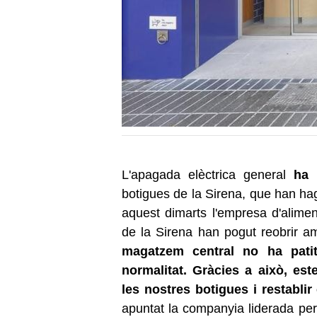
L'apagada elèctrica general
ha 
botigues de la Sirena, que han ha
aquest dimarts l'empresa d'alime
de la Sirena han pogut reobrir am
magatzem central no ha pati
normalitat. Gràcies a això, est
les nostres botigues i restabli
apuntat la companyia liderada per 