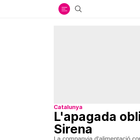
Ir
Cercar
al
contenido
Catalunya
L'apagada obli
Sirena
La companyia d'alimentació con