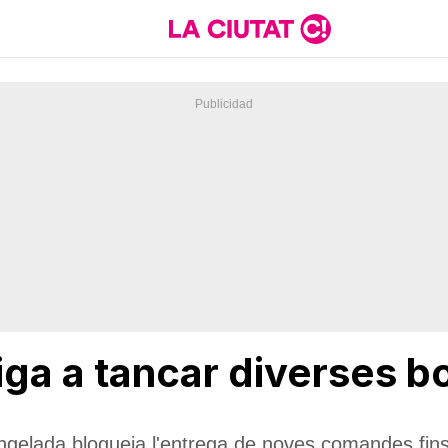
ga a tancar diverses bo
gelada bloqueja l'entrega de noves comandes fins 