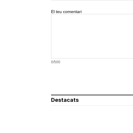
El teu comentari
0/500
Destacats