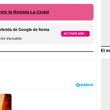
eix la Revista La Ciutat
eferida de Google de forma
ACTIVAR ARA
ies d'actualitat
El m