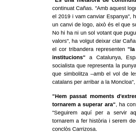
continuat Cañas. "Amb aquest log
el 2019 i vam canviar Espanya", ha
un canvi de logo, això és el que 
No hi ha ni un sol votant que pugui
valors", ha volgut deixar clar Caña
el cor tribandera representen
"la
institucions"
a Catalunya, Espa
socialista que representa la punya
que simbolitza –amb el vol de le
catalans per arribar a la Moncloa", 
"Hem passat moments d'extrema
tornarem a superar ara"
, ha con
"Seguirem aquí per a servir aq
tornarem a fer història i serem dec
conclòs Carrizosa.