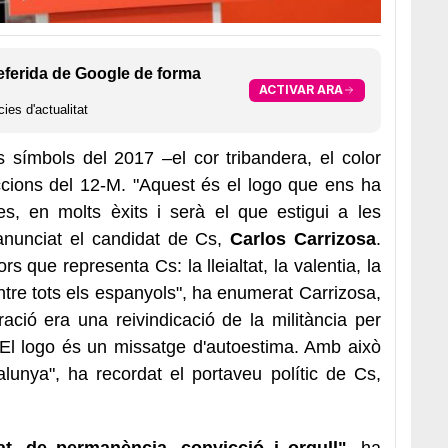
eferida de Google de forma
ACTIVAR ARA
ies d'actualitat
s símbols del 2017 –el cor tribandera, el color
leccions del 12-M. "Aquest és el logo que ens ha
 en molts èxits i serà el que estigui a les
anunciat el candidat de Cs,
Carlos Carrizosa
.
s que representa Cs: la lleialtat, la valentia, la
at entre tots els espanyols", ha enumerat Carrizosa,
ció era una reivindicació de la militància per
"El logo és un missatge d'autoestima. Amb això
lunya", ha recordat el portaveu polític de Cs,
t, de permanència, convicció i orgull"
, ha