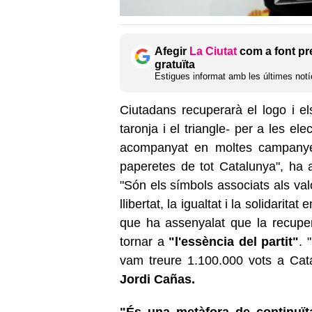
Afegir
La Ciutat
com a font pr
gratuïta
Estigues informat amb les últimes notíc
Ciutadans recuperarà el logo i el
taronja i el triangle- per a les e
acompanyat en moltes campanyes,
paperetes de tot Catalunya", ha 
"Són els símbols associats als valor
llibertat, la igualtat i la solidarit
que ha assenyalat que la recupera
tornar a
"l'essència del partit"
. 
vam treure 1.100.000 vots a Cata
Jordi Cañas.
"És una metàfora de continuïta