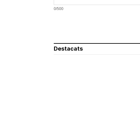
0/500
Destacats