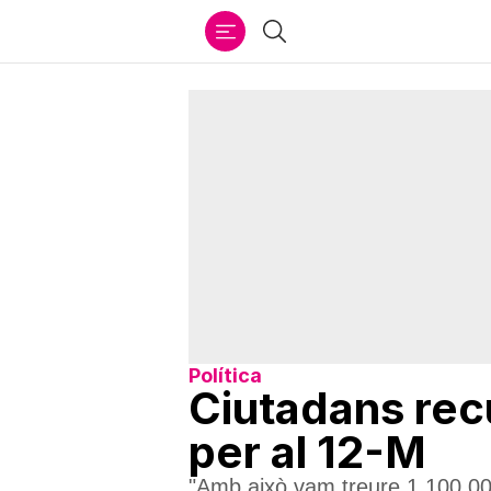
Ir
Cercar
al
contenido
Política
Ciutadans recu
per al 12-M
"Amb això vam treure 1.100.00