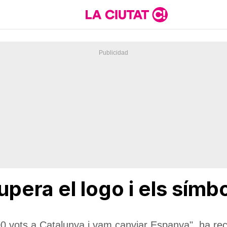
pera el logo i els símb
0 vots a Catalunya i vam canviar Espanya", ha re