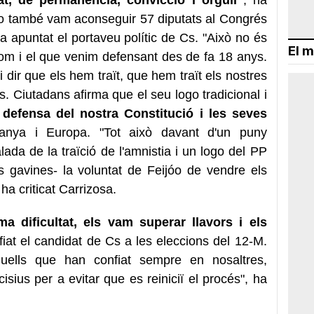
o també vam aconseguir 57 diputats al Congrés
 apuntat el portaveu polític de Cs. "Això no és
El m
som i el que venim defensant des de fa 18 anys.
 dir que els hem traït, que hem traït els nostres
s. Ciutadans afirma que el seu logo tradicional i
 defensa del nostra Constitució i les seves
nya i Europa. "Tot això davant d'un puny
lada de la traïció de l'amnistia i un logo del PP
s gavines- la voluntat de Feijóo de vendre els
ha criticat Carrizosa.
 dificultat, els vam superar llavors i els
fiat el candidat de Cs a les eleccions del 12-M.
uells que han confiat sempre en nosaltres,
isius per a evitar que es reiniciï el procés", ha