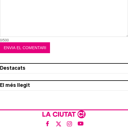
0/500
Destacats
El més llegit