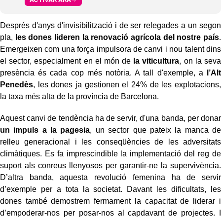
Després d'anys d'invisibilització i de ser relegades a un segon
pla,
les dones lideren la renovació agrícola del nostre país
.
Emergeixen com una força impulsora de canvi i nou talent dins
el sector, especialment en el món de
la viticultura
, on la seva
presència és cada cop més notòria. A tall d'exemple, a
l’Alt
Penedès
, les dones ja gestionen el 24% de les explotacions,
la taxa més alta de la província de Barcelona.
Aquest canvi de tendència ha de servir, d'una banda, per donar
un impuls a la pagesia
, un sector que pateix la manca de
relleu generacional i les conseqüències de les adversitats
climàtiques. Es fa imprescindible la implementació del reg de
suport als conreus llenyosos per garantir-ne la supervivència.
D’altra banda, aquesta revolució femenina ha de servir
d’exemple per a tota la societat. Davant les dificultats, les
dones també demostrem fermament la capacitat de liderar i
d’empoderar-nos per posar-nos al capdavant de projectes. I