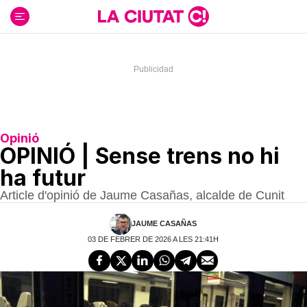
Ir
al
contenido
Opinió
OPINIÓ | Sense trens no hi
ha futur
Article d'opinió de Jaume Casañas, alcalde de Cunit
JAUME CASAÑAS
03 DE FEBRER DE 2026 A LES 21:41H