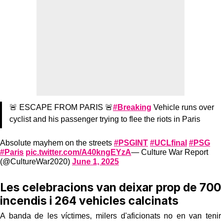
🚨 ESCAPE FROM PARIS 🚨
#Breaking
Vehicle runs over
cyclist and his passenger trying to flee the riots in Paris
Absolute mayhem on the streets
#PSGINT
#UCLfinal
#PSG
#Paris
pic.twitter.com/A40kngEYzA
— Culture War Report
(@CultureWar2020)
June 1, 2025
Les celebracions van deixar prop de 700
incendis i 264 vehicles calcinats
A banda de les víctimes, milers d'aficionats no en van tenir