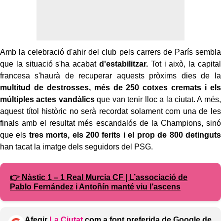
Amb la celebració d'ahir del club pels carrers de París sembla
que la situació s'ha acabat
d'estabilitzar.
Tot i això, la capital
francesa s'haurà de recuperar aquests pròxims dies de la
multitud de destrosses, més de 250 cotxes cremats i els
múltiples actes vandàlics
que van tenir lloc a la ciutat. A més,
aquest títol històric no serà recordat solament com una de les
finals amb el resultat més escandalós de la Champions, sinó
que els
tres morts, els 200 ferits i el prop de 800 detinguts
han tacat la imatge dels seguidors del PSG.
👉 Nàstic 1 – 1 Real Murcia CF | L’associació de
Pablo Fernández i Antoñín manté viu l’ascens
Afegir
La Ciutat
com a font preferida de Google de