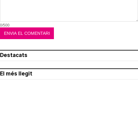
0/500
Destacats
El més llegit
Avís legal
Política de privacitat