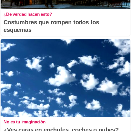
¿De verdad hacen esto?
Costumbres que rompen todos los
esquemas
No es tu imaginación
¿Ves caras en enchufes, coches o nubes?