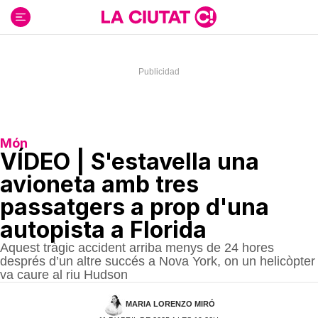
Ir
al
contenido
Món
VÍDEO | S'estavella una
avioneta amb tres
passatgers a prop d'una
autopista a Florida
Aquest tràgic accident arriba menys de 24 hores
després d’un altre succés a Nova York, on un helicòpter
va caure al riu Hudson
MARIA LORENZO MIRÓ