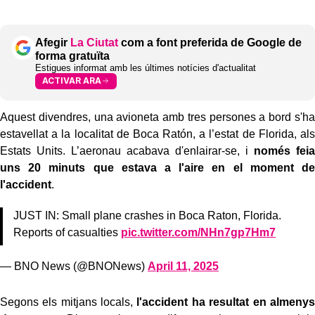
Afegir
La Ciutat
com a font preferida de Google de
forma gratuïta
Estigues informat amb les últimes notícies d'actualitat
ACTIVAR ARA
Aquest divendres, una avioneta amb tres persones a bord s'ha
estavellat a la localitat de Boca Ratón, a l’estat de Florida, als
Estats Units. L’aeronau acabava d'enlairar-se, i
només feia
uns 20 minuts que estava a l'aire en el moment de
l'accident
.
JUST IN: Small plane crashes in Boca Raton, Florida.
Reports of casualties
pic.twitter.com/NHn7gp7Hm7
— BNO News (@BNONews)
April 11, 2025
Segons els mitjans locals,
l'accident ha resultat en almenys