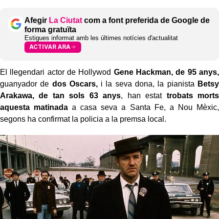
Afegir
La Ciutat
com a font preferida de Google de
forma gratuïta
Estigues informat amb les últimes notícies d'actualitat
ACTIVAR ARA
El llegendari actor de Hollywod
Gene Hackman, de 95 anys,
guanyador de
dos Oscars,
i la seva dona, la pianista
Betsy
Arakawa, de tan sols 63 anys
, han estat
trobats morts
aquesta matinada
a casa seva a Santa Fe, a Nou Mèxic,
segons ha confirmat la policia a la premsa local.