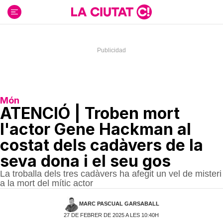
Ir
al
contenido
Món
ATENCIÓ | Troben mort
l'actor Gene Hackman al
costat dels cadàvers de la
seva dona i el seu gos
La troballa dels tres cadàvers ha afegit un vel de misteri
a la mort del mític actor
MARC PASCUAL GARSABALL
27 DE FEBRER DE 2025 A LES 10:40H