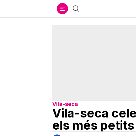
Ir
Cercar
al
contenido
Vila-seca
Vila-seca cele
els més petits