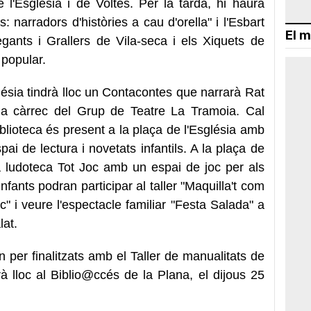
e l'Església i de Voltes. Per la tarda, hi haurà
rs: narradors d'històries a cau d'orella" i l'Esbart
El m
ants i Grallers de Vila-seca i els Xiquets de
 popular.
glésia tindrà lloc un Contacontes que narrarà Rat
a càrrec del Grup de Teatre La Tramoia. Cal
iblioteca és present a la plaça de l'Església amb
i de lectura i novetats infantils. A la plaça de
a ludoteca Tot Joc amb un espai de joc per als
 infants podran participar al taller "Maquilla't com
c" i veure l'espectacle familiar "Festa Salada" a
lat.
 per finalitzats amb el Taller de manualitats de
rà lloc al Biblio@ccés de la Plana, el dijous 25