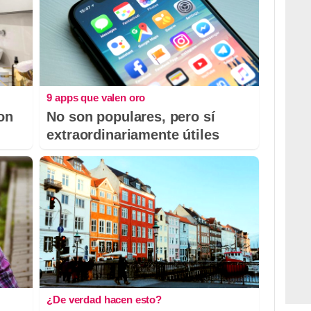
9 apps que valen oro
con
No son populares, pero sí
extraordinariamente útiles
¿De verdad hacen esto?