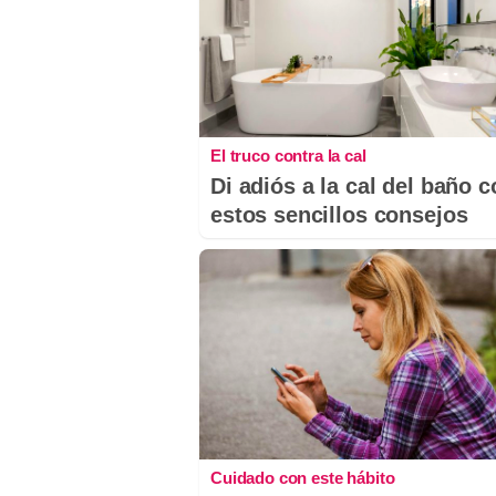
El truco contra la cal
Di adiós a la cal del baño 
estos sencillos consejos
Cuidado con este hábito