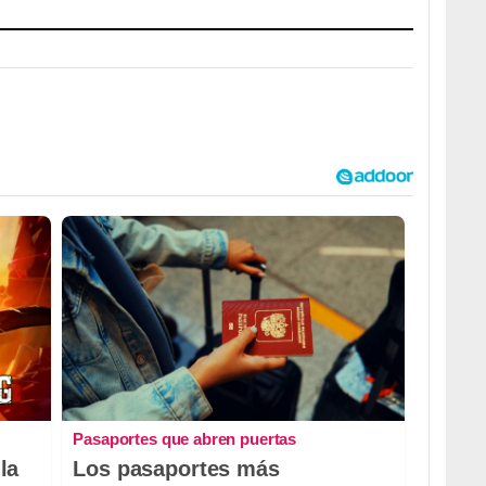
Pasaportes que abren puertas
la
Los pasaportes más