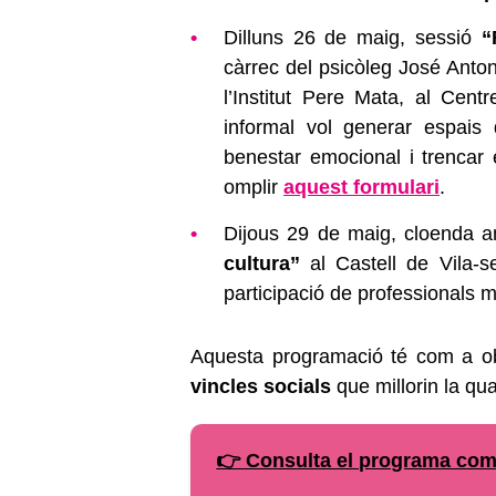
Dilluns 26 de maig, sessió
“
càrrec del psicòleg José Anto
l’Institut Pere Mata, al Cent
informal vol generar espais
benestar emocional i trencar 
omplir
aquest formulari
.
Dijous 29 de maig, cloenda a
cultura”
al Castell de Vila-se
participació de professionals m
Aquesta programació té com a o
vincles socials
que millorin la qua
👉 Consulta el programa comp