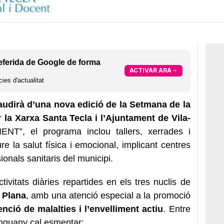
eferida de Google de forma
ACTIVAR ARA
ies d'actualitat
audirà d’una nova edició de la Setmana de la
er
la Xarxa Santa Tecla i l’Ajuntament de Vila-
ENT”, el programa inclou tallers, xerrades i
re la salut física i emocional, implicant centres
sionals sanitaris del municipi.
ivitats diàries repartides en els tres nuclis de
a Plana
, amb una atenció especial a la promoció
nció de malalties i l’envelliment actiu
. Entre
nguany cal esmentar: