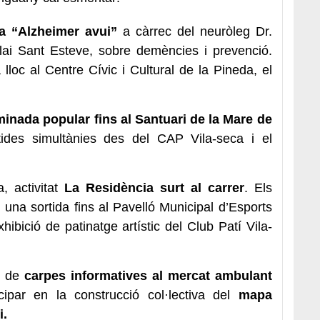
da “Alzheimer avui”
a càrrec del neuròleg Dr.
lai Sant Esteve, sobre demències i prevenció.
loc al Centre Cívic i Cultural de la Pineda, el
inada popular fins al Santuari de la Mare de
des simultànies des del CAP Vila-seca i el
, activitat
La Residència surt al carrer
. Els
 una sortida fins al Pavelló Municipal d’Esports
xhibició de patinatge artístic del Club Patí Vila-
ió de
carpes informatives al mercat ambulant
cipar en la construcció col·lectiva del
mapa
pi.