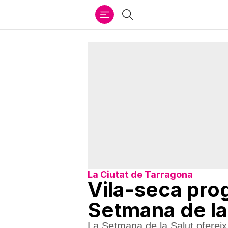
Ir
Cercar
al
contenido
La Ciutat de Tarragona
Vila-seca prog
Setmana de la
La Setmana de la Salut ofereix a