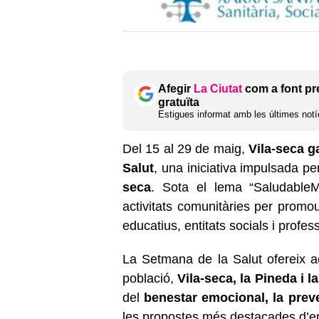
Afegir
La Ciutat
com a font pr
gratuïta
Estigues informat amb les últimes notíc
Del 15 al 29 de maig,
Vila-seca g
Salut
, una iniciativa impulsada p
seca
. Sota el lema “SaludableM
activitats comunitàries per promou
educatius, entitats socials i profes
La Setmana de la Salut ofereix act
població,
Vila-seca, la Pineda i l
del
benestar emocional, la preve
les propostes més destacades d’e