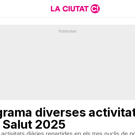
rama diverses activitat
 Salut 2025
ctivitats diàries repartides en els tres nuclis de po