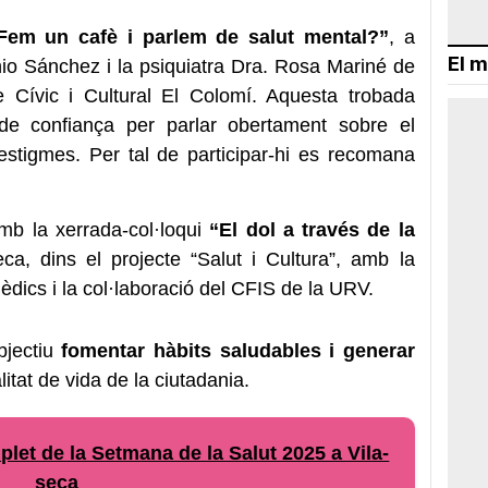
Fem un cafè i parlem de salut mental?”
, a
El m
nio Sánchez i la psiquiatra Dra. Rosa Mariné de
re Cívic i Cultural El Colomí. Aquesta trobada
 de confiança per parlar obertament sobre el
estigmes. Per tal de participar-hi es recomana
mb la xerrada-col·loqui
“El dol a través de la
ca, dins el projecte “Salut i Cultura”, amb la
èdics i la col·laboració del CFIS de la URV.
bjectiu
fomentar hàbits saludables i generar
litat de vida de la ciutadania.
let de la Setmana de la Salut 2025 a Vila-
seca