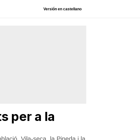
Versión en castellano
s per a la
blació, Vila-seca, la Pineda i la