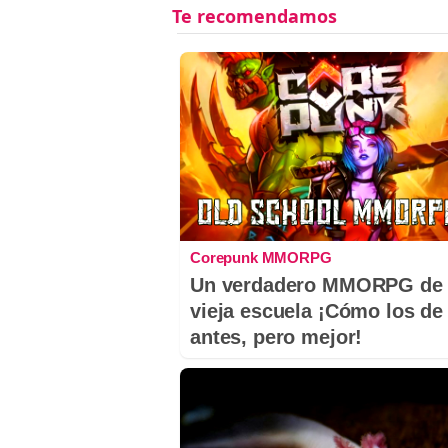
Corepunk MMORPG
Un verdadero MMORPG de 
vieja escuela ¡Cómo los de
antes, pero mejor!