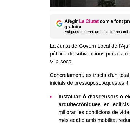
Afegir
La Ciutat
com a font pr
gratuïta
Estigues informat amb les últimes notíc
La Junta de Govern Local de l'Aju
pública de subvencions per a la mil
Vila-seca.
Concretament, es tracta d'un tota
inicials de pressupost. Aquestes 4 
Instal·lació d’ascensors
o el
arquitectòniques
en edificis
millorar les condicions de vida
més edat o amb mobilitat reduï