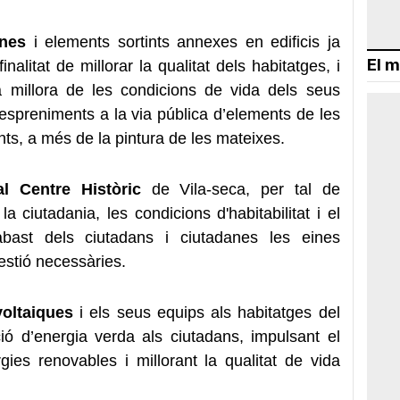
anes
i elements sortints annexes en edificis ja
El m
nalitat de millorar la qualitat dels habitatges, i
 millora de les condicions de vida dels seus
despreniments a la via pública d’elements de les
nts, a més de la pintura de les mateixes.
al Centre Històric
de Vila-seca, per tal de
la ciutadania, les condicions d'habitabilitat i el
abast dels ciutadans i ciutadanes les eines
estió necessàries.
voltaiques
i els seus equips als habitatges del
lació d’energia verda als ciutadans, impulsant el
es renovables i millorant la qualitat de vida