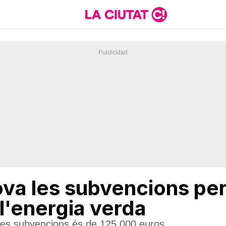
va les subvencions per 
 l'energia verda
stes subvencions és de 125.000 euros