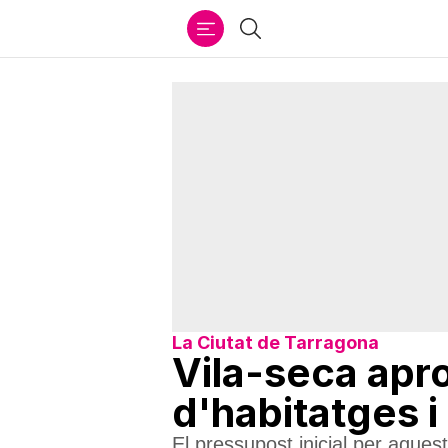
Ir
Cercar
al
contenido
La Ciutat de Tarragona
Vila-seca apro
d'habitatges i
El pressupost inicial per aque