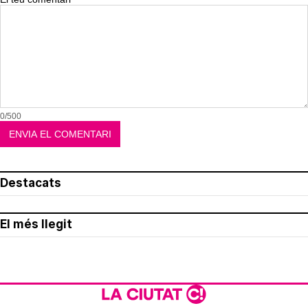
0/500
Destacats
El més llegit