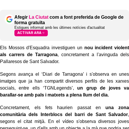
Afegir
La Ciutat
com a font preferida de Google de
forma gratuïta
Estigues informat amb les últimes notícies d'actualitat
ACTIVAR ARA
Els Mossos d'Esquadra investiguen un
nou incident violent
als carrers de Tarragona
, concretament a l'avinguda dels
Pallaresos de Sant Salvador.
Segons avança el ‘Diari de Tarragona’ i s'observa en unes
imatges que ja han compartit diversos perfils de les xarxes
socials, entre ells ‘TGNLegends’,
un grup de joves va
barallar-se amb pals i matxets a plena llum del dia.
Concretament, els fets haurien passat en
una zona
comunitària dels Interblocs del barri de Sant Salvador
,
segons el citat mitjà. En el vídeo s'observa diversos joves
perseguint-se, un d'ells amb un objecte a la mà que podria ser