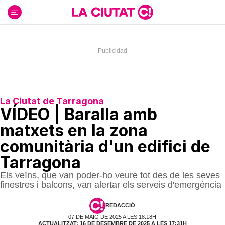
Ir
al
contenido
La Ciutat de Tarragona
VÍDEO | Baralla amb
matxets en la zona
comunitària d'un edifici de
Tarragona
Els veïns, que van poder-ho veure tot des de les seves
finestres i balcons, van alertar els serveis d'emergència
REDACCIÓ
07 DE MAIG DE 2025 A LES 18:18H
ACTUALITZAT: 16 DE DESEMBRE DE 2025 A LES 17:31H