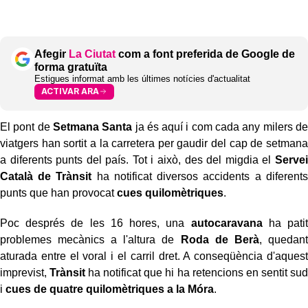
Afegir
La Ciutat
com a font preferida de Google de
forma gratuïta
Estigues informat amb les últimes notícies d'actualitat
ACTIVAR ARA
El pont de
Setmana Santa
ja és aquí i com cada any milers de
viatgers han sortit a la carretera per gaudir del cap de setmana
a diferents punts del país. Tot i això, des del migdia el
Servei
Català de Trànsit
ha notificat diversos accidents a diferents
punts que han provocat
cues quilomètriques
.
Poc després de les 16 hores, una
autocaravana
ha patit
problemes mecànics a l'altura de
Roda de Berà
, quedant
aturada entre el voral i el carril dret. A conseqüència d'aquest
imprevist,
Trànsit
ha notificat que hi ha retencions en sentit sud
i
cues de quatre quilomètriques a la Móra
.