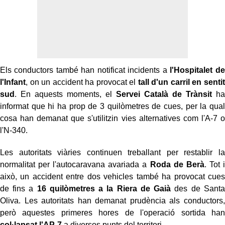
Els conductors també han notificat incidents a
l'Hospitalet de
l'Infant
, on un accident ha provocat el
tall d'un carril en sentit
sud
. En aquests moments, el
Servei Català de Trànsit
ha
informat que hi ha prop de 3 quilòmetres de cues, per la qual
cosa han demanat que s'utilitzin vies alternatives com l'A-7 o
l'N-340.
Les autoritats viàries continuen treballant per restablir la
normalitat per l'autocaravana avariada a
Roda de Berà
. Tot i
això, un accident entre dos vehicles també ha provocat cues
de fins a
16 quilòmetres a la Riera de Gaià
des de Santa
Oliva. Les autoritats han demanat prudència als conductors,
però aquestes primeres hores de l'operació sortida han
col·lapsat l'AP-7
a diversos punts del territori.