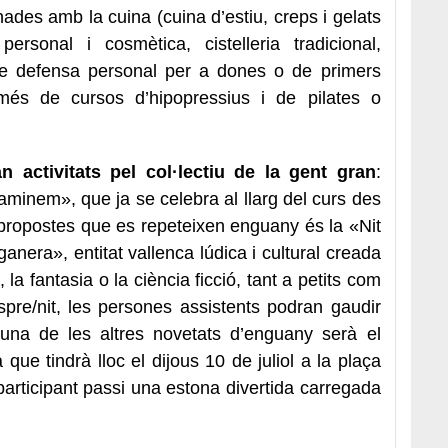
nades amb la cuina (cuina d’estiu, creps i gelats
personal i cosmètica, cistelleria tradicional,
 de defensa personal per a dones o de primers
a més de cursos d’hipopressius i de pilates o
n activitats pel col·lectiu de la gent gran
:
Caminem», que ja se celebra al llarg del curs des
 propostes que es repeteixen enguany és la «Nit
nera», entitat vallenca lúdica i cultural creada
 la fantasia o la ciència ficció, tant a petits com
spre/nit, les persones assistents podran gaudir
 una de les altres novetats d’enguany serà el
que tindrà lloc el dijous 10 de juliol a la plaça
 participant passi una estona divertida carregada