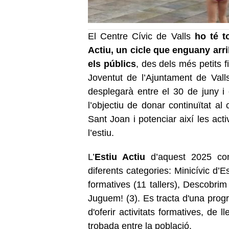
El Centre Cívic de Valls
ho té to
Actiu, un cicle que enguany arr
els públics
, des dels més petits 
Joventut de l’Ajuntament de Vall
desplegarà entre el 30 de juny i 
l’objectiu de donar continuïtat al
Sant Joan i potenciar així les acti
l’estiu.
L’
Estiu Actiu
d’aquest 2025 com
diferents categories: Minicívic d’Es
formatives (11 tallers), Descobrim V
Juguem! (3). Es tracta d'una progr
d'oferir activitats formatives, de 
trobada entre la població.