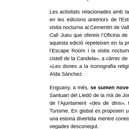
Les activitats relacionades amb l
en les edicions anteriors de l'Es
visita nocturna al Cementiri de Vall
Call Jueu que ofereix l’Oficina d
aquesta edició repeteixen en la 
l’Escape Room i la visita nocturn
cistell de la Candela», a càrrec d
«Les dones a la iconografia religi
Aïda Sánchez.
Enguany, a més,
se sumen nove
Santuari del Lledó de la mà de Jord
de l’Ajuntament «des de dins», t
Turisme. En global es proposen un 
una estona divertida mentre coneixe
vegades desconegut.