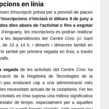
pcions en línia
eixen d'inscripció prèvia per a previsió de places
inscripcions s’iniciarà el dilluns 9 de juny a
 dos dies abans de l’activitat o fins a esgotar
d’enguany, les inscripcions es podran realitzar
 les dependències del Centre Cívic (c/ Sant
, de 10 a 14 h, i dimarts i dimecres també en
nó també per primera vegada en línia, a través
alls.
a vegada
de les activitats del Centre Cívic ha
licació de la Regidoria de Tecnologies de la
un pas endavant cap a una administració més
es necessitats actuals de la ciutadania. Fer les
tivitats en línia suposa una millora significativa
 i estalvi de temps, especialment per a aquelles
laçar-se o amb horaris ajustats. Amb aquest nou