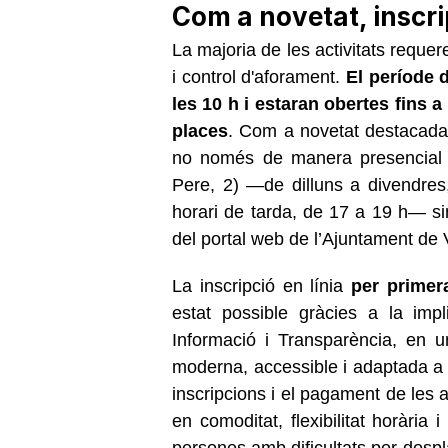
Com a novetat, inscri
La majoria de les activitats requer
i control d'aforament.
El període d'
les 10 h i estaran obertes fins a
places
. Com a novetat destacada 
no només de manera presencial a
Pere, 2) —de dilluns a divendres
horari de tarda, de 17 a 19 h— si
del portal web de l’Ajuntament de V
La inscripció en línia
per primer
estat possible gràcies a la imp
Informació i Transparència, en 
moderna, accessible i adaptada a l
inscripcions i el pagament de les ac
en comoditat, flexibilitat horària
persones amb dificultats per desp