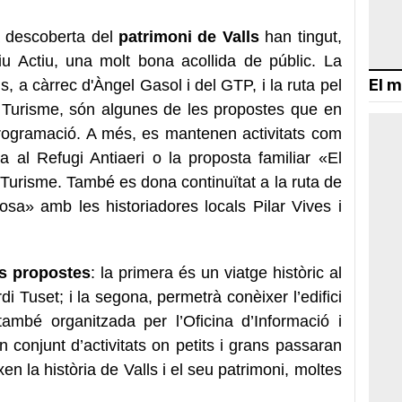
a descoberta del
patrimoni de Valls
han tingut,
tiu Actiu, una molt bona acollida de públic. La
El m
s, a càrrec d'Àngel Gasol i del GTP, i la ruta pel
e Turisme, són algunes de les propostes que en
programació. A més, es mantenen activitats com
a al Refugi Antiaeri o la proposta familiar «El
e Turisme. També es dona continuïtat a la ruta de
osa» amb les historiadores locals Pilar Vives i
s propostes
: la primera és un viatge històric al
i Tuset; i la segona, permetrà conèixer l’edifici
ambé organitzada per l’Oficina d’Informació i
conjunt d’activitats on petits i grans passaran
n la història de Valls i el seu patrimoni, moltes