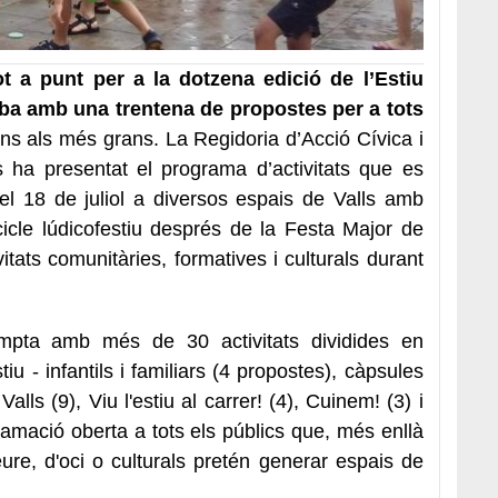
t a punt per a la dotzena edició de l’Estiu
iba amb una trentena de propostes per a tots
fins als més grans. La Regidoria d’Acció Cívica i
s ha presentat el programa d’activitats que es
el 18 de juliol a diversos espais de Valls amb
 cicle lúdicofestiu després de la Festa Major de
vitats comunitàries, formatives i culturals durant
pta amb més de 30 activitats dividides en
tiu - infantils i familiars (4 propostes), càpsules
alls (9), Viu l'estiu al carrer! (4), Cuinem! (3) i
amació oberta a tots els públics que, més enllà
lleure, d'oci o culturals pretén generar espais de