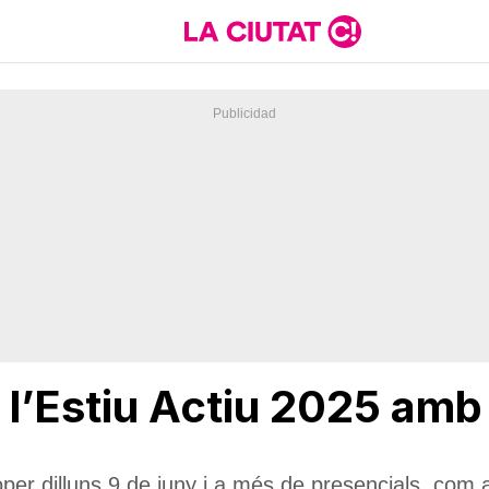
a l’Estiu Actiu 2025 am
roper dilluns 9 de juny i a més de presencials, com 