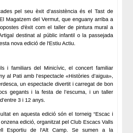
cades pel seu èxit d’assistència és el Tast de
 El Magatzem del Vermut, que enguany arriba a
ropostes d'èxit com el taller de pintura mural a
Artigal destinat al públic infantil o la passejada
ta nova edició de l'Estiu Actiu.
ls i familiars del Minicívic, el concert familiar
ny al Pati amb l’espectacle «Històries d’aigua»,
erdesca, un espectacle divertit i carregat de bon
s gegants i la festa de l’escuma, i un taller
d’entre 3 i 12 anys.
inuïtat en aquesta edició són el torneig “Escac i
onzena edició, organitzat pel Club Escacs Valls
ell Esportiu de l'Alt Camp. Se sumen a la