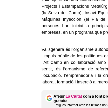
Projects i Estampacions Metalúr
(la Selva del Camp), Insavi Equip
Máquinas Inyección (el Pla de 
persones han iniciat a principi
empreses, en un programa que prev
Vallsgenera és l’organisme autòno
l’impuls públic de les polítiques 
l’Alt Camp en col·laboració amb la
sentit, és l’organisme de refer
l’ocupació, l’emprenedoria i la cr
laboral, formació i inserció al merca
Afegir
La Ciutat
com a font pr
gratuïta
Estigues informat amb les últimes notíc