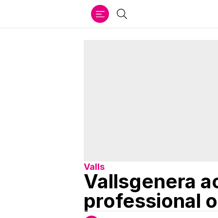
Ir
Cercar
al
contenido
Valls
Vallsgenera a
professional 