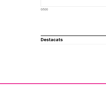
0/500
Destacats