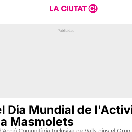
el Dia Mundial de l'Activ
 a Masmolets
a d’Acció Comunitària Inclusiva de Valls dins el Gru