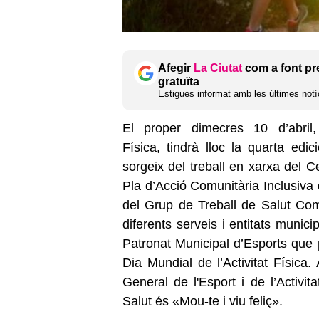
Afegir
La Ciutat
com a font pr
gratuïta
Estigues informat amb les últimes notíc
El proper dimecres
1
0 d’abril
Física,
tindrà lloc la quarta edic
sorgeix del treball en xarxa del 
Pla d’Acció Comunitària Inclusiva 
del Grup de Treball de Salut Com
diferents serveis i entitats munici
Patronat Municipal d’Esports que p
Dia Mundial de l’Activitat Física
General de l'Esport i de l’Activ
Salut és «
Mou-te i viu feliç
».