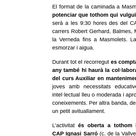
El format de la caminada a Masmol
potenciar que tothom qui vulgui 
serà a les 9:30 hores des del C
carrers Robert Gerhard, Balmes, M
la Verneda fins a Masmolets. La
esmorzar i aigua.
Durant tot el recorregut
es comptar
any també
hi haurà
la col·labor
del curs Auxiliar en mantenimen
joves amb necessitats educativ
intel·lectual lleu o moderada i apr
coneixements. Per altra banda, des
un petit avituallament.
L’activitat
és oberta a to
thom
CAP
Ignasi
Sarró
(c. de la Vallve