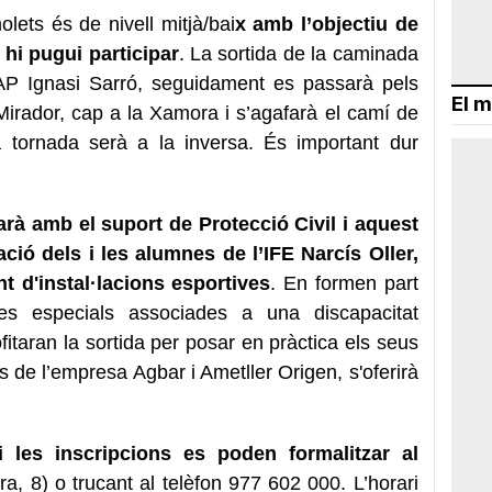
ets és de nivell mitjà/bai
x amb l’objectiu de
hi pugui participar
. La sortida de la caminada
AP Ignasi Sarró, seguidament es passarà pels
El m
irador, cap a la Xamora i s’agafarà el camí de
 tornada serà a la inversa. És important dur
à amb el suport de Protecció Civil i aquest
ació dels i les alumnes de l’IFE Narcís Oller,
t d'instal·lacions esportives
. En formen part
es especials associades a una discapacitat
ofitaran la sortida per posar en pràctica els seus
 de l’empresa Agbar i Ametller Origen, s'oferirà
i les inscripcions es poden formalitzar al
ra, 8) o trucant al telèfon 977 602 000. L’horari