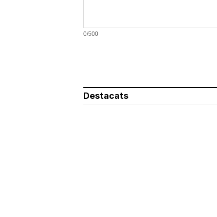
0/500
Destacats