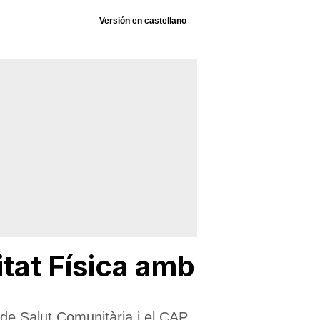
Versión en castellano
itat Física amb
p de Salut Comunitària i el CAP