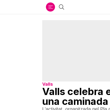
Ir
Cercar
al
contenido
Valls
Valls celebra 
una caminada
L’activitat, organitzada pel Pl