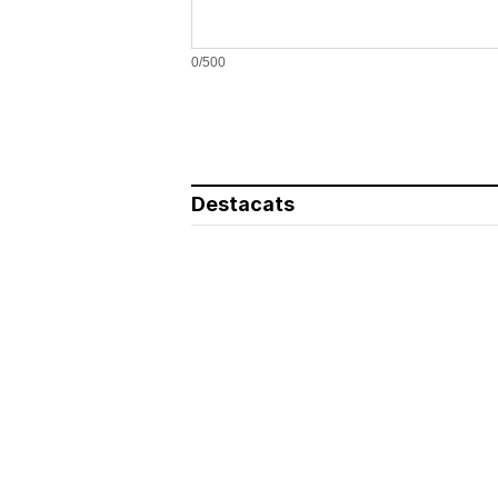
0/500
Destacats