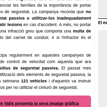
enciar les famílies de la importància de portar
ires de seguretat. La campanya recorda que
no
etat passiva o utilitzar-los inadequadament
El m
tir lesions
en cas d'accident. A més, no portar
s una infracció greu que comporta una
multa de
 del carnet de conduir, 4 si l'infractor és el
cipa regularment en aquestes campanyes de
s de control de velocitat com aquesta que ara
itius de seguretat passiva.
El passat mes
 utilització dels elements de seguretat passiva, la
na setmana
121 vehicles
i d'aquests va instruir
s per no utilitzar el cinturó de seguretat.
e Valls presenta la seva imatge gràfica