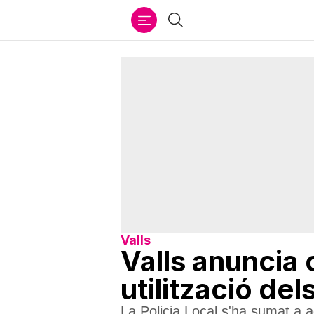
Ir
Cercar
al
contenido
Valls
Valls anuncia 
utilització de
La Policia Local s'ha sumat a a