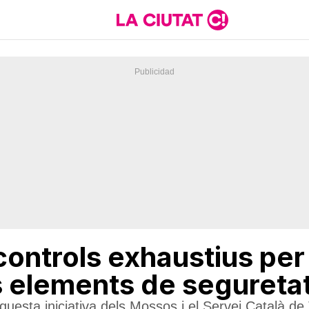
controls exhaustius per 
ls elements de segureta
questa iniciativa dels Mossos i el Servei Català de