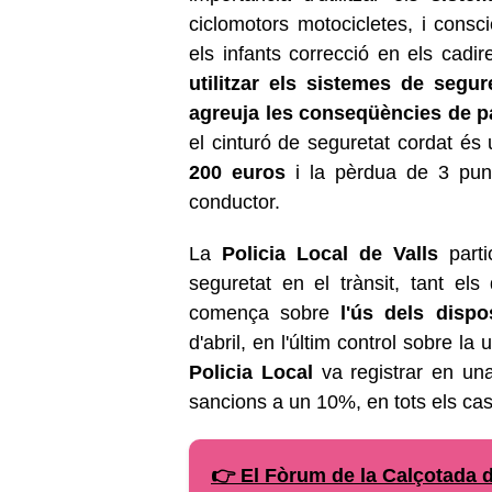
ciclomotors motocicletes, i consci
els infants correcció en els cad
utilitzar els sistemes de segur
agreuja les conseqüències de pa
el cinturó de seguretat cordat é
200 euros
i la pèrdua de 3 punts
conductor.
La
Policia Local de Valls
parti
seguretat en el trànsit, tant el
comença sobre
l'ús dels dispos
d'abril, en l'últim control sobre la
Policia Local
va registrar en u
sancions a un 10%, en tots els caso
👉 El Fòrum de la Calçotada d