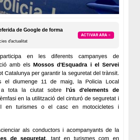
eferida de Google de forma
ACTIVAR ARA
ies d'actualitat
articipa en les diferents campanyes de
ció amb els
Mossos d'Esquadra i el Servei
tot Catalunya per garantir la seguretat del trànsit.
s el diumenge 11 de maig, la Policia Local
a tota la ciutat sobre
l'ús d'elements de
mfasi en la utilització del cinturó de seguretat i
til en turismes o el casc en motocicletes i
cienciar als conductors i acompanyants de la
es de seguretat
, tant en turismes com en