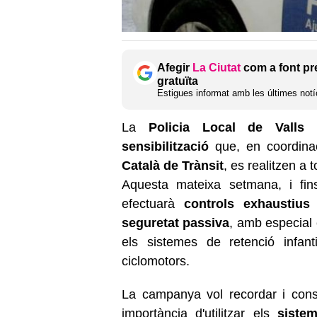
Afegir
La Ciutat
com a font pr
gratuïta
Estigues informat amb les últimes notíc
La
Policia Local de Valls
p
sensibilització
que, en coordina
Català de Trànsit
, es realitzen a 
Aquesta mateixa setmana, i fin
efectuarà
controls exhaustius
seguretat passiva
, amb especial è
els sistemes de retenció infan
ciclomotors.
La campanya vol recordar i cons
importància d'utilitzar els
sistem