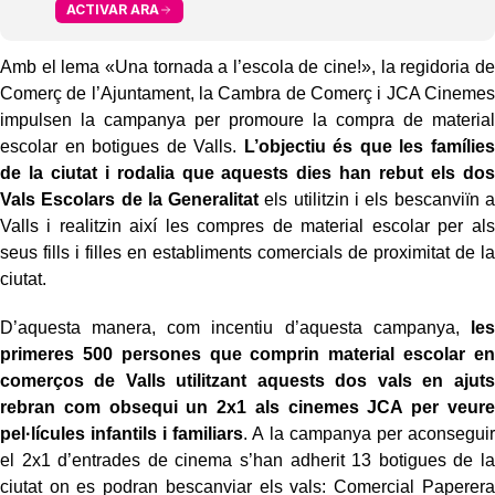
ACTIVAR ARA
Amb el lema «Una tornada a l’escola de cine!», la regidoria de
Comerç de l’Ajuntament, la Cambra de Comerç i JCA Cinemes
impulsen la campanya per promoure la compra de material
escolar en botigues de Valls.
L’objectiu és que les famílies
de la ciutat i rodalia que aquests dies han rebut els dos
Vals Escolars de la Generalitat
els utilitzin i els bescanviïn a
Valls i realitzin així les compres de material escolar per als
seus fills i filles en establiments comercials de proximitat de la
ciutat.
D’aquesta manera, com incentiu d’aquesta campanya,
les
primeres 500 persones que comprin material escolar en
comerços de Valls utilitzant aquests dos vals en ajuts
rebran com obsequi un 2x1 als cinemes JCA per veure
pel·lícules infantils i familiars
. A la campanya per aconseguir
el 2x1 d’entrades de cinema s’han adherit 13 botigues de la
ciutat on es podran bescanviar els vals: Comercial Paperera