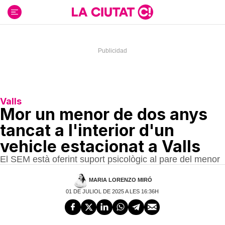
Ir
al
contenido
Valls
Mor un menor de dos anys
tancat a l'interior d'un
vehicle estacionat a Valls
El SEM està oferint suport psicològic al pare del menor
MARIA LORENZO MIRÓ
01 DE JULIOL DE 2025 A LES 16:36H