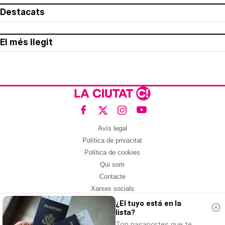
Destacats
El més llegit
Avís legal
Política de privacitat
Política de cookies
Qui som
Contacte
Xarxes socials
¿El tuyo está en la
Amb col·laboració de:
lista?
Top pasaportes que te