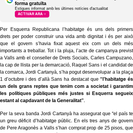
forma gratuïta
Estigues informat amb les últimes notícies d'actualitat
ACTIVAR ARA
Per Esquerra Republicana l’habitatge és uns dels primers
drets per poder construir una vida amb dignitat i és per això
que el govern s’havia fixat aquest eix com un dels més
importants a treballar. Tot i la pluja, l’acte de campanya previst
a Valls amb el conseller de Drets Socials, Carles Campuzano,
la cap de llista per la demarcació, Raquel Sans i el candidat de
la comarca, Jordi Cartanyà, s’ha pogut desenvolupar a la plaça
1 d’octubre i des d’allà Sans ha destacat que
“l’habitatge és
un dels grans reptes que tenim com a societat i garantim
les polítiques públiques més justes si Esquerra segueix
estant al capdavant de la Generalitat”
.
Per la seva banda Jordi Cartanyà ha assegurat que “el país te
un greu dèficit d’habitatge públic. En els tres anys de govern
de Pere Aragonès a Valls s’han comprat prop de 25 pisos, que