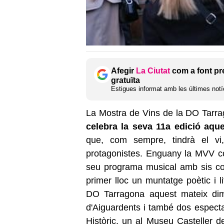
Afegir
La Ciutat
com a font pr
gratuïta
Estigues informat amb les últimes notíc
La Mostra de Vins de la DO Tarra
celebra la seva 11a edició aque
que, com sempre, tindrà el vi
protagonistes. Enguany la MVV c
seu programa musical amb sis conc
primer lloc un muntatge poètic i l
DO Tarragona aquest mateix dime
d'Aiguardents i també dos espectac
Històric, un al Museu Casteller de