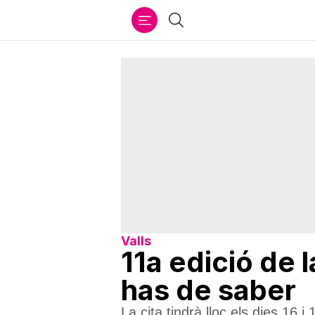
Ir
Cercar
al
contenido
Valls
11a edició de 
has de saber
La cita tindrà lloc els dies 16 