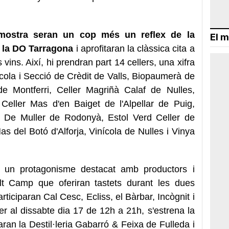
a mostra seran un cop més un reflex de la
El m
e la DO Tarragona
i aprofitaran la clàssica cita a
vins. Així, hi prendran part 14 cellers, una xifra
rícola i Secció de Crèdit de
Valls
, Biopaumerà de
 Montferri, Celler Magriñà Calaf de Nulles,
Celler Mas d'en Baiget de l'Alpellar de Puig,
í, De Muller de Rodonyà, Estol Verd Celler de
del Botó d'Alforja, Vinícola de Nulles i Vinya
 un protagonisme destacat amb productors i
Alt Camp que oferiran tastets durant les dues
ticiparan Cal Cesc, Ecliss, el Bàrbar, Incògnit i
er al dissabte dia 17 de 12h a 21h, s'estrena la
aran la Destil·leria Gabarró & Feixa de Fulleda i