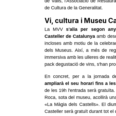
de
Valls
, l'Associació de Restau
de Cultura de la Generalitat.
Vi, cultura i Museu Ca
La MVV
s'alia per segon an
Casteller de Catalunya
amb desco
incloses amb motiu de la celebrac
dels Museus. Així, a més de rega
immersiva amb les ulleres de realit
pack degustació de vins, s'han prog
En concret, per a la jornada 
ampliarà el seu horari fins a le
de les 19h l'entrada serà gratuïta
Roca, sota del museu, acollirà una
«La Màgia dels Castells». El di
Casteller serà gratuït durant tot el