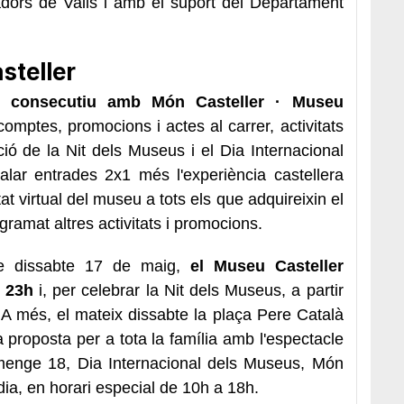
radors de
Valls
i amb el suport del Departament
steller
y consecutiu amb Món Casteller · Museu
mptes, promocions i actes al carrer, activitats
ió de la Nit dels Museus i el Dia Internacional
lar entrades 2x1 més l'experiència castellera
at virtual del museu a tots els que adquireixin el
ramat altres activitats i promocions.
de dissabte 17 de maig,
el Museu Casteller
s 23h
i, per celebrar la Nit dels Museus, a partir
. A més, el mateix dissabte la plaça Pere Català
 proposta per a tota la família amb l'espectacle
umenge 18, Dia Internacional dels Museus, Món
 dia, en horari especial de 10h a 18h.