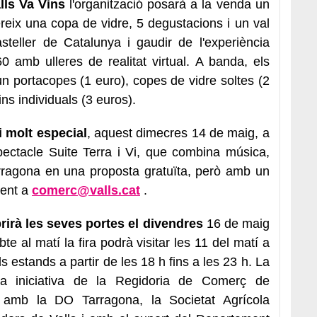
lls
Va Vins
l'organització posarà a la venda un
reix una copa de vidre, 5 degustacions i un val
teller de Catalunya i gaudir de l'experiència
 amb ulleres de realitat virtual. A banda, els
n portacopes (1 euro), copes de vidre soltes (2
ins individuals (3 euros).
i molt especial
, aquest dimecres 14 de maig, a
spectacle Suite Terra i Vi, que combina música,
arragona en una proposta gratuïta, però amb un
ment a
comerc@
valls
.cat
.
rirà les seves portes el divendres
16 de maig
bte al matí la fira podrà visitar les 11 del matí a
ls estands a partir de les 18 h fins a les 23 h. La
iniciativa de la Regidoria de Comerç de
amb la DO Tarragona, la Societat Agrícola