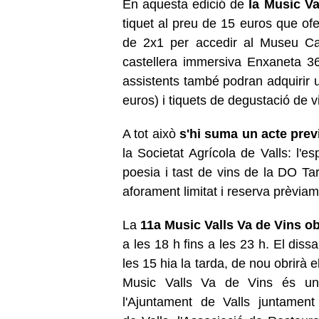
En aquesta edició de
la Music
Va
tiquet al preu de 15 euros que ofe
de 2x1 per accedir al Museu Cas
castellera immersiva Enxaneta 360
assistents també podran adquirir u
euros) i tiquets de degustació de v
A tot això
s'hi suma un acte prev
la Societat Agrícola de
Valls
: l'e
poesia i tast de vins de la DO T
aforament limitat i reserva prèvia
La
11a Music
Valls
Va de Vins ob
a les 18 h fins a les 23 h. El dissa
les 15 hia la tarda, de nou obrirà e
Music
Valls
Va de Vins és una 
l'Ajuntament de
Valls
juntament 