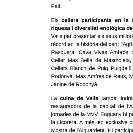
Pati.
Els
cellers participants en l
riquesa i diversitat enològica d
Valls
per presentar els seus millors 
rècord en la història del cert: l'Ag
Rasquera, Cava Vives Ambròs de
Celler Mas Bella de Masmolets, 
Cellers Blanch de Puig Puigdelf
Rodonyà, Mas Amfres de Reus, Mas 
Janine de Rodonyà.
La
cuina de
Valls
també tindrà
restauradors de la capital de l'
jornades de la MVV. Enguany hi par
la Licorera. A més, en exclusiva p
Mostra de l'Aiguardent. Hi particip