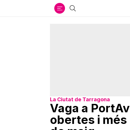
Ir
Cercar
al
contenido
La Ciutat de Tarragona
Vaga a PortAv
obertes i més 