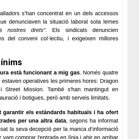
balladors s’han concentrat en un dels accessos
ue denunciaven la situació laboral sota lemes
ls nostres drets”
. Els sindicats denuncien
s del conveni col·lectiu, i exigeixen millores
ínims
ura està funcionant a mig gas
. Només quatre
 estaven operatives les primeres hores: Dragon
i Street Mission. També s'han mantingut en
uració i botigues, però amb serveis limitats.
arantir els estàndards habituals i ha ofert
ntrades per una altra data
, segons ha informat
ssat la seva decepció per la manca d’informació
 vam comprar l'entrada en línia i ahir en arribar