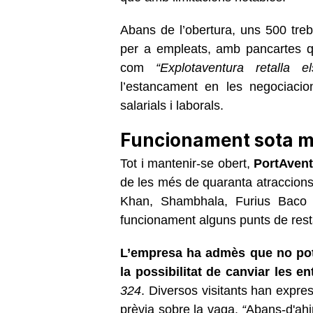
Abans de l’obertura, uns 500 tre
per a empleats, amb pancartes q
com
“Explotaventura retalla e
l’estancament en les negociacion
salarials i laborals.
Funcionament sota m
Tot i mantenir-se obert,
PortAvent
de les més de quaranta atraccions
Khan, Shambhala, Furius Baco 
funcionament alguns punts de resta
L’empresa ha admès que no pot g
la possibilitat de canviar les e
324
. Diversos visitants han expre
prèvia sobre la vaga.
“
Abans-d'ahir