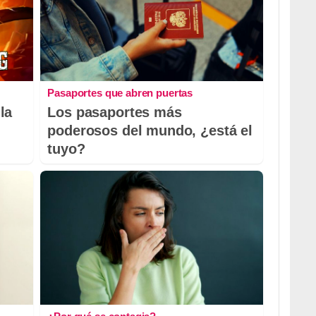
Pasaportes que abren puertas
la
Los pasaportes más
poderosos del mundo, ¿está el
tuyo?