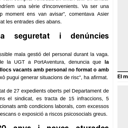
indríem una sèrie d'inconvenients. Va ser una
ap moment ens van avisar”
,
comentava Asier
at les entrades dies abans.
la seguretat i denúncies
ssible mala gestió del personal durant la vaga.
 de la UGT a PortAventura, denuncia que
la
ir llocs vacants amb personal no format o amb
El m
ò pugui generar situacions de risc”, ha afirmat.
stat de 27 expedients oberts pel Departament de
s el sindicat, es tracta de 15 infraccions, 5
acionats amb condicions laborals, com excessos
descans o exposició a riscos psicosocials greus.