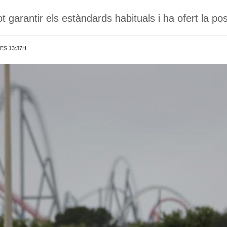
arantir els estàndards habituals i ha ofert la poss
LES 13:37H