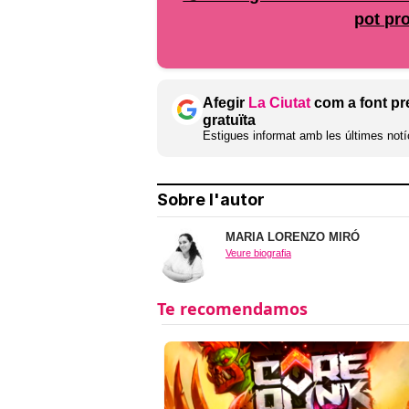
pot pr
Afegir
La Ciutat
com a font pr
gratuïta
Estigues informat amb les últimes notíc
Sobre l'autor
MARIA LORENZO MIRÓ
Veure biografia