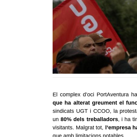
El complex d’oci PortAventura ha
que ha alterat greument el fun
sindicats UGT i CCOO, la protesta
un
80% dels treballadors
, i ha t
visitants. Malgrat tot,
l’empresa ha
que amb limitacions notables.