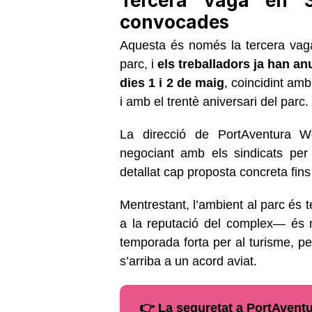
Tercera vaga en 
convocades
Aquesta és només la tercera vaga
parc, i
els treballadors ja han a
dies 1 i 2 de maig
, coincidint am
i amb el trentè aniversari del parc.
La direcció de PortAventura Wo
negociant amb els sindicats per
detallat cap proposta concreta fin
Mentrestant, l’ambient al parc és te
a la reputació del complex— és no
temporada forta per al turisme, per
s’arriba a un acord aviat.
👉 La seguretat a PortAventu