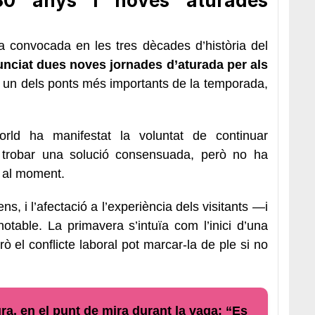
30 anys i noves aturades
 convocada en les tres dècades d’història del
nunciat dues noves jornades d’aturada per als
b un dels ponts més importants de la temporada,
rld ha manifestat la voluntat de continuar
 trobar una solució consensuada, però no ha
s al moment.
ns, i l’afectació a l’experiència dels visitants —i
table. La primavera s’intuïa com l’inici d’una
ò el conflicte laboral pot marcar-la de ple si no
ra, en el punt de mira durant la vaga: “Es