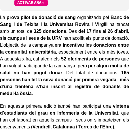
ACTIVAR ARA
La
prova pilot de donació de sang
organitzada pel
Banc de
Sang i de Teixits i la Universitat Rovira i Virgili
ha tancat
amb un total de
325 donacions
. Des
del 17 fins al 26 d’abril
,
sis campus i seus de la URV
han acollit els punts de donació.
L’objectiu de la campanya era
incentivar les donacions entre
la comunitat universitària
, especialment entre els més joves.
A aquesta xifra, cal afegir els
52 oferiments de persones
que
han volgut participar de la campanya, però
per algun motiu de
salut no han pogut donar
. Del total de donacions,
165
persones han fet la seva donació per primera vegada
i
més
d’una trentena s’han inscrit al registre de donants de
medul·la òssia.
En aquesta primera edició també han participat una
vintena
d’estudiants del grau en Infermeria de la Universitat
, que
han col·laborat en aquells campus i seus on s’imparteixen els
ensenyaments
(Vendrell, Catalunya i Terres de l’Ebre)
.