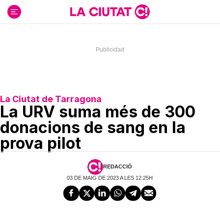
Ir
al
contenido
La Ciutat de Tarragona
La URV suma més de 300
donacions de sang en la
prova pilot
REDACCIÓ
03 DE MAIG DE 2023 A LES 12:25H