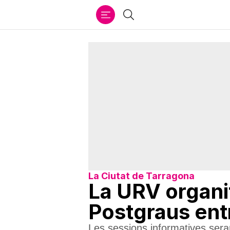
Ir
Cercar
al
contenido
La Ciutat de Tarragona
La URV organi
Postgraus entre
Les sessions informatives sera