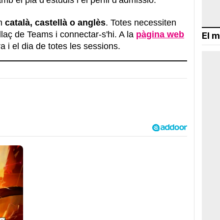
en
català, castellà o anglès
. Totes necessiten
llaç de Teams i connectar-s'hi. A la
pàgina web
El m
 i el dia de totes les sessions.