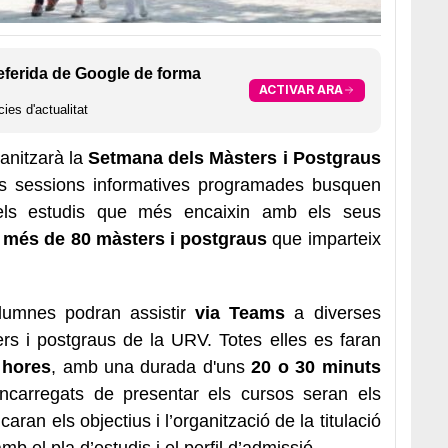
eferida de Google de forma
ACTIVAR ARA
ies d'actualitat
anitzarà la
Setmana dels Màsters i Postgraus
nts sessions informatives programades busquen
 els estudis que més encaixin amb els seus
s
més de 80 màsters i postgraus
que imparteix
 alumnes podran assistir
via Teams
a diverses
rs i postgraus de la URV. Totes elles es faran
 hores
, amb una durada d'uns
20 o 30 minuts
ncarregats de presentar els cursos seran els
ran els objectius i l’organització de la titulació
mb el pla d’estudis i el perfil d’admissió.