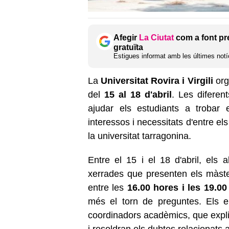
Afegir
La Ciutat
com a font pr
gratuïta
Estigues informat amb les últimes notíc
La
Universitat Rovira i Virgili
org
del
15 al 18 d'abril
. Les difere
ajudar els estudiants a trobar
interessos i necessitats d'entre el
la universitat tarragonina.
Entre el 15 i el 18 d'abril, els
xerrades que presenten els màste
entre les
16.00 hores i les 19.00
més el torn de preguntes. Els e
coordinadors acadèmics, que explica
i resoldran els dubtes relacionats a