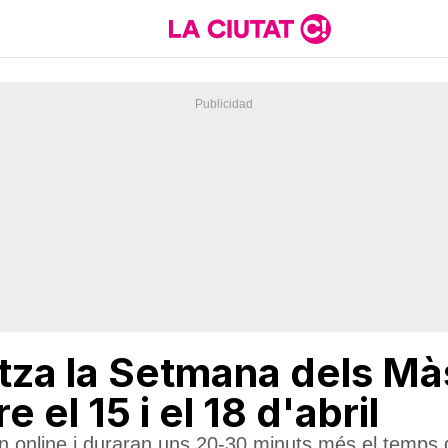
tza la Setmana dels Màs
 el 15 i el 18 d'abril
n online i duraran uns 20-30 minuts més el temps