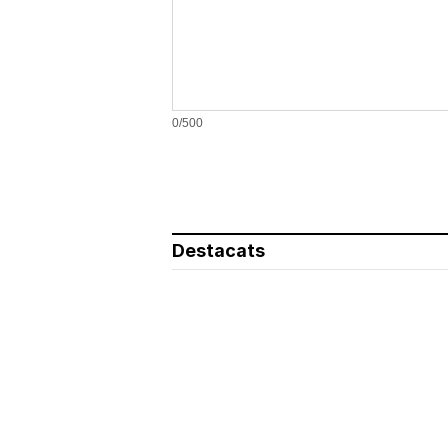
0/500
Destacats