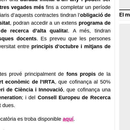
 tres vegades més
fins a completar un període
El m
ris d’aquests contractes tindran l’
obligació de
sitat
, podran accedir a un extens
programa de
de recerca d’alta qualita
t. A més, tindran
sques docents
. Es preveu que les persones
ersitat entre
principis d’octubre i mitjans de
tes prové principalment de
fons propis
de la
rt econòmic de l’IRTA
, que cofinança al 50%
eri de Ciència i Innovació
, que cofinança una
neration
; i del
Consell Europeu de Recerca
t dues.
catòria es troba disponible
aquí
.