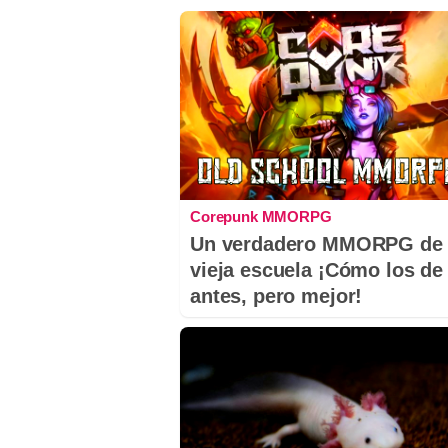
Corepunk MMORPG
Un verdadero MMORPG de 
vieja escuela ¡Cómo los de
antes, pero mejor!