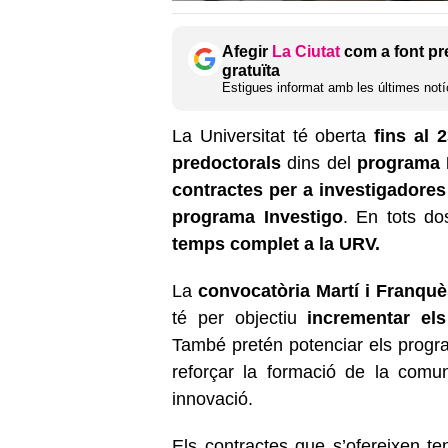
Afegir
La Ciutat
com a font pr
gratuïta
Estigues informat amb les últimes notíc
La Universitat té oberta
fins al 
predoctorals
dins del
programa M
contractes per a investigadores
programa Investigo
. En tots do
temps complet a la URV.
La
convocatòria Martí i Franquè
té per objectiu
incrementar el
També pretén potenciar els progra
reforçar la formació de la comu
innovació.
Els contractes que s’ofereixen 