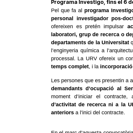
Programa Investigo, fins el 6 d
Pel que fa al
programa Investig
personal investigador pos-doct
ofereixen es pretén impulsar
ac
laboratori, grup de recerca o d
departaments de la Universitat
q
l’enginyeria química a l’arquitect
processal. La URV ofereix un co
temps complet
, i la
incorporació
Les persones que es presentin a a
demandants d’ocupació al Ser
moment d’iniciar el contracte,
d’activitat de recerca ni a la
anteriors
a l’inici del contracte.
En el marc d’aquesta convocatòr