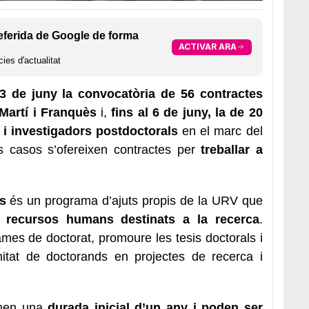
eferida de Google de forma
ACTIVAR ARA
ies d'actualitat
23 de juny la convocatòria de 56 contractes
artí i Franquès
i,
fins al 6 de juny, la de 20
 i investigadors postdoctorals
en el marc del
s casos s’ofereixen contractes per
treballar a
s
és un programa d’ajuts propis de la URV que
s recursos humans destinats a la recerca
.
mes de doctorat, promoure les tesis doctorals i
nitat de doctorands en projectes de recerca i
tenen una
durada inicial d’un any i poden ser