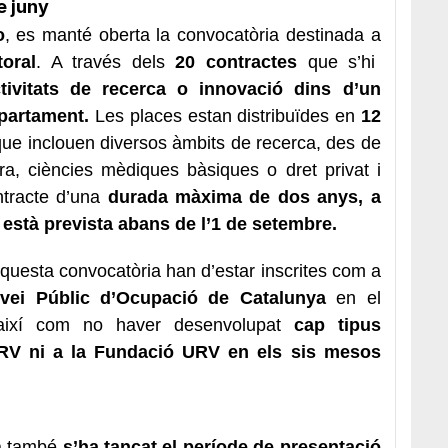
e juny
o
, es manté oberta la convocatòria destinada a
oral
. A través dels
20 contractes
que s’hi
tivitats de recerca o innovació dins d’un
epartament.
Les places estan distribuïdes en
12
ue inclouen diversos àmbits de recerca, des de
ura, ciències mèdiques bàsiques o dret privat i
ntracte d’una
durada màxima de dos anys, a
 està prevista abans de l’1 de setembre.
questa convocatòria han d’estar inscrites com a
vei Públic d’Ocupació de Catalunya
en el
 així com no haver desenvolupat
cap tipus
 URV ni a la Fundació URV en els sis mesos
ia també
s’ha tancat el període de presentació