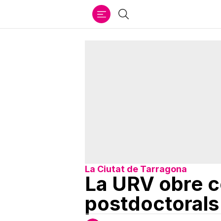
Ir
Cercar
al
contenido
La Ciutat de Tarragona
La URV obre c
postdoctorals