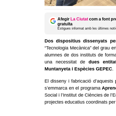
Afegir
La Ciutat
com a font pr
gratuïta
Estigues informat amb les últimes notíc
Dos dispositius dissenyats p
“Tecnologia Mecànica” del grau e
alumnes de dos instituts de forma
una necessitat de
dues entita
Muntanyeta i Espècies GEPEC
.
El disseny i fabricació d’aquests 
s’emmarca en el programa
Apren
Social i l’Institut de Ciències de 
projectes educatius coordinats per 