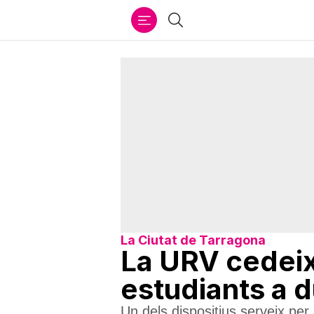
Ir
Cercar
al
contenido
La Ciutat de Tarragona
La URV cedeix
estudiants a d
Un dels dispositius serveix per 