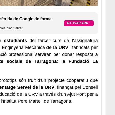
eferida de Google de forma
ACTIVAR ARA
ies d'actualitat
er estudiants
del tercer curs de l’assignatura
n Enginyeria Mecànica
de la URV
i fabricats per
ció professional serviran per donar resposta a
ts socials de Tarragona
:
la Fundació La
prototips són fruit d’un projecte cooperatiu que
entatge Servei de la URV
, finançat pel Consell
l’Educació de la URV a través d’un Ajut Pont per a
l’Institut Pere Martell de Tarragona.