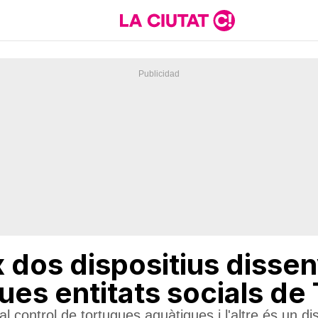
 dos dispositius dissen
ues entitats socials de
al control de tortugues aquàtiques i l'altre és un di