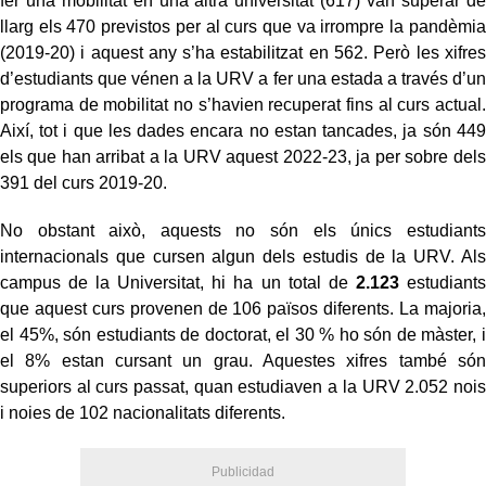
fer una mobilitat en una altra universitat (617) van superar de
llarg els 470 previstos per al curs que va irrompre la pandèmia
(2019-20) i aquest any s’ha estabilitzat en 562. Però les xifres
d’estudiants que vénen a la URV a fer una estada a través d’un
programa de mobilitat no s’havien recuperat fins al curs actual.
Així, tot i que les dades encara no estan tancades, ja són 449
els que han arribat a la URV aquest 2022-23, ja per sobre dels
391 del curs 2019-20.
No obstant això, aquests no són els únics estudiants
internacionals que cursen algun dels estudis de la URV. Als
campus de la Universitat, hi ha un total de
2.123
estudiants
que aquest curs provenen de 106 països diferents. La majoria,
el 45%, són estudiants de doctorat, el 30 % ho són de màster, i
el 8% estan cursant un grau. Aquestes xifres també són
superiors al curs passat, quan estudiaven a la URV 2.052 nois
i noies de 102 nacionalitats diferents.