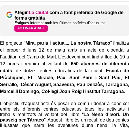
Afegir
La Ciutat
com a font preferida de Google de
forma gratuïta
Estigues informat amb les últimes notícies d'actualitat
ACTIVAR ARA
El projecte “
Mira, parla i actua.... La nostra Tàrraco
” finalitza
el proper dilluns 12 de maig amb un acte de cloenda a
l’auditori del Camp de Mart. L'esdeveniment tindrà lloc de 10 a
12 hores i reunirà al voltant de
650 alumnes de diferents
edats
, de dotze centres educatius de la ciutat:
Escola de
Pràctiques, El Miracle, Pax, Sant Pere i Sant Pau, El
Serrallo, Cèsar August, Saavedra, Pau Delclòs, Tarragona,
Marcel.li Domingo, Col·legi Joan Roig i Institut Tarragona
.
L’objectiu d’aquest acte és posar en comú i donar a conèixer
entre els diferents centres educatius totes les activitats i
treballs realitzats al voltant del llibre “
La Nena d’Ivori. Un
passeig per Tàrraco
”. Aquest llibre és un recull de deu contes
il·lustrats que narra les aventures d’una nena, la Vita,