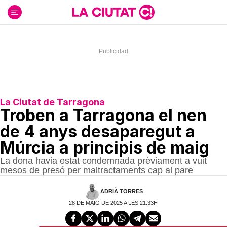
Ir
al
contenido
La Ciutat de Tarragona
Troben a Tarragona el nen
de 4 anys desaparegut a
Múrcia a principis de maig
La dona havia estat condemnada prèviament a vuit
mesos de presó per maltractaments cap al pare
ADRIÀ TORRES
28 DE MAIG DE 2025 A LES 21:33H