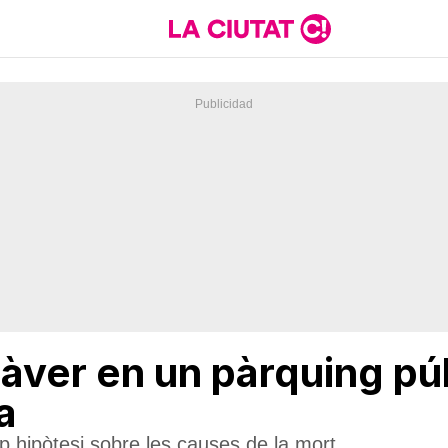
àver en un pàrquing pú
a
 hipòtesi sobre les causes de la mort