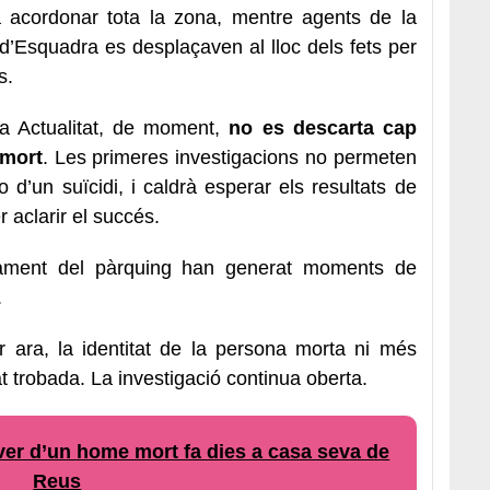
 a acordonar tota la zona, mentre agents de la
d’Esquadra es desplaçaven al lloc dels fets per
s.
a Actualitat, de moment,
no es descarta cap
 mort
. Les primeres investigacions no permeten
o d’un suïcidi, i caldrà esperar els resultats de
r aclarir el succés.
onament del pàrquing han generat moments de
.
er ara, la identitat de la persona morta ni més
at trobada. La investigació continua oberta.
er d’un home mort fa dies a casa seva de
Reus