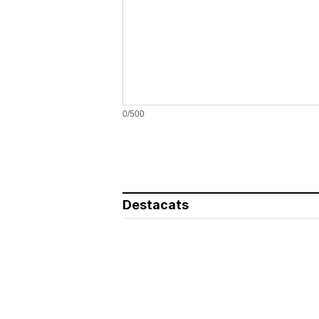
0/500
Destacats