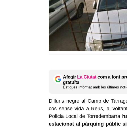
Afegir
La Ciutat
com a font pr
gratuïta
Estigues informat amb les últimes notíc
Dilluns negre al Camp de Tarrag
cos sense vida a Reus, al voltant
Policia Local de Torredembarra
ha
estacionat al pàrquing públic s