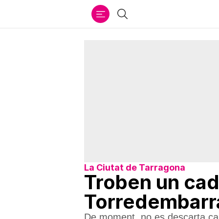
Ir
Cercar
al
contenido
La Ciutat de Tarragona
Troben un cad
Torredembarr
De moment, no es descarta cap