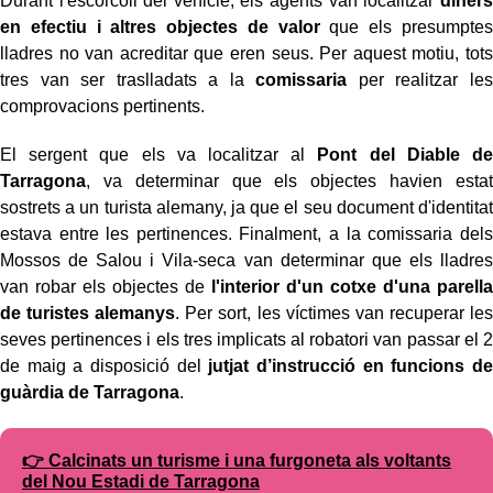
Durant l'escorcoll del vehicle, els agents van localitzar
diners
en efectiu i altres objectes de valor
que els presumptes
lladres no van acreditar que eren seus. Per aquest motiu, tots
tres van ser traslladats a la
comissaria
per realitzar les
comprovacions pertinents.
El sergent que els va localitzar al
Pont del Diable de
Tarragona
, va determinar que els objectes havien estat
sostrets a un turista alemany, ja que el seu document d'identitat
estava entre les pertinences. Finalment, a la comissaria dels
Mossos de Salou i Vila-seca van determinar que els lladres
van robar els objectes de
l'interior d'un cotxe d'una parella
de turistes alemanys
. Per sort, les víctimes van recuperar les
seves pertinences i els tres implicats al robatori van passar el 2
de maig a disposició del
jutjat d’instrucció en funcions de
guàrdia de Tarragona
.
👉 Calcinats un turisme i una furgoneta als voltants
del Nou Estadi de Tarragona