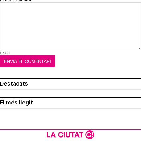
0/500
Destacats
El més llegit