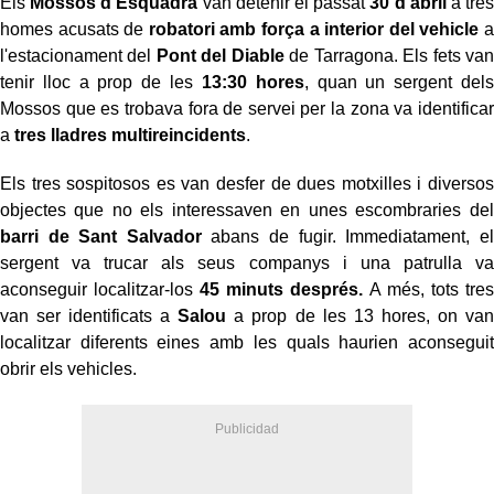
Els
Mossos d'Esquadra
van detenir el passat
30 d'abril
a tres
homes acusats de
robatori amb força a interior del vehicle
a
l'estacionament del
Pont del Diable
de Tarragona. Els fets van
tenir lloc a prop de les
13:30 hores
, quan un sergent dels
Mossos que es trobava fora de servei per la zona va identificar
a
tres lladres multireincidents
.
Els tres sospitosos es van desfer de dues motxilles i diversos
objectes que no els interessaven en unes escombraries del
barri de Sant Salvador
abans de fugir. Immediatament, el
sergent va trucar als seus companys i una patrulla va
aconseguir localitzar-los
45 minuts després.
A més, tots tres
van ser identificats a
Salou
a prop de les 13 hores, on van
localitzar diferents eines amb les quals haurien aconseguit
obrir els vehicles.