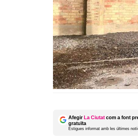
Afegir
La Ciutat
com a font pr
gratuïta
Estigues informat amb les últimes notíc