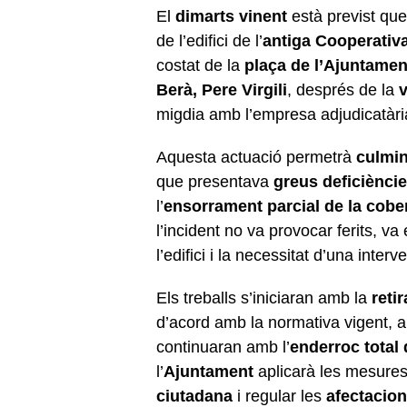
El
dimarts vinent
està previst que 
de l’edifici de l’
antiga Cooperativa
costat de la
plaça de l’Ajuntamen
Berà, Pere Virgili
, després de la
v
migdia amb l’empresa adjudicatària,
Aquesta actuació permetrà
culmin
que presentava
greus deficièncie
l’
ensorrament parcial de la cobe
l’incident no va provocar ferits, va
l’edifici i la necessitat d’una inter
Els treballs s’iniciaran amb la
reti
d’acord amb la normativa vigent, 
continuaran amb l’
enderroc total 
l’
Ajuntament
aplicarà les mesure
ciutadana
i regular les
afectacion