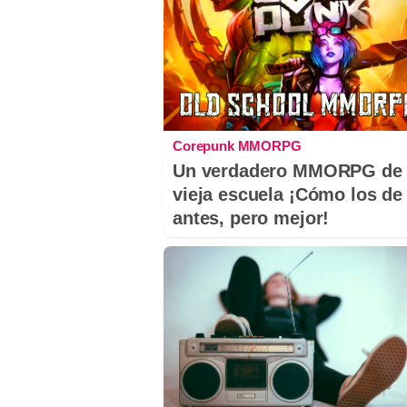
Corepunk MMORPG
Un verdadero MMORPG de 
vieja escuela ¡Cómo los de
antes, pero mejor!