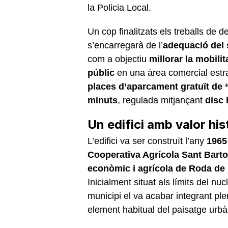
la Policia Local.
Un cop finalitzats els treballs de 
s’encarregarà de l’
adequació del 
com a objectiu
millorar la mobilit
públic
en una àrea comercial estra
places d’aparcament gratuït de 
minuts
, regulada mitjançant
disc 
Un edifici amb valor his
L’edifici va ser construït l’any
1965
Cooperativa Agrícola Sant Bar
econòmic i agrícola de Roda de
Inicialment situat als límits del nu
municipi el va acabar integrant pl
element habitual del paisatge urbà