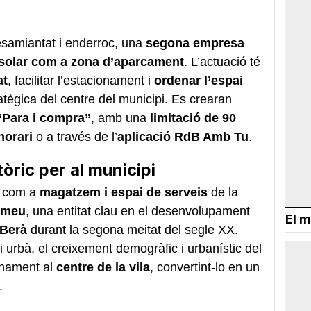
desamiantat i enderroc, una
segona empresa
solar com a zona d’aparcament
. L’actuació té
at
, facilitar l’estacionament i
ordenar l’espai
tègica del centre del municipi. Es crearan
“Para i compra”
, amb una
limitació de 90
horari
o a través de l’
aplicació RdB Amb Tu
.
tòric per al municipi
com a
magatzem i espai de serveis
de la
tomeu
, una entitat clau en el desenvolupament
El m
 Berà
durant la segona meitat del segle XX.
cli urbà, el creixement demogràfic i urbanístic del
enament al
centre de la vila
, convertint-lo en un
.