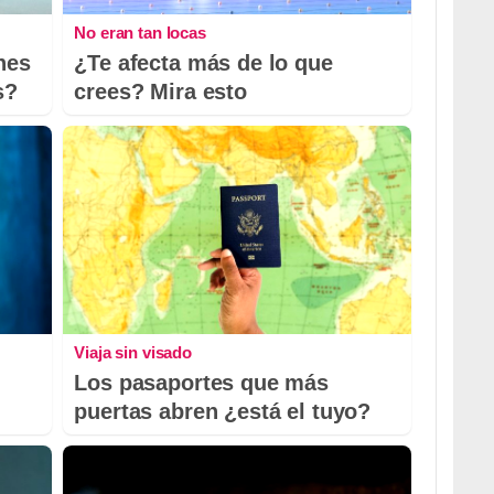
No eran tan locas
nes
¿Te afecta más de lo que
s?
crees? Mira esto
Viaja sin visado
Los pasaportes que más
puertas abren ¿está el tuyo?