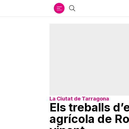
Ir
Cercar
al
contenido
La Ciutat de Tarragona
Els treballs d
agrícola de R