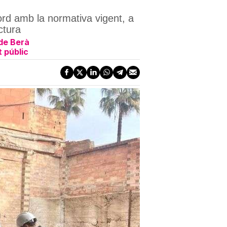
ord amb la normativa vigent, a
ctura
de Berà
 públic