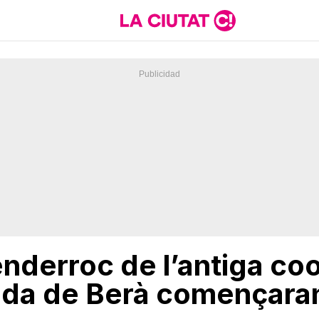
’enderroc de l’antiga co
oda de Berà començara