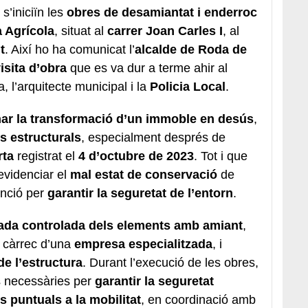
s’iniciïn les
obres de desamiantat i enderroc
 Agrícola
, situat al
carrer Joan Carles I
, al
t
. Així ho ha comunicat l’
alcalde de Roda de
isita d’obra
que es va dur a terme ahir al
 l’arquitecte municipal i la
Policia Local
.
ar la transformació d’un immoble en desús
,
s estructurals
, especialment després de
rta
registrat el
4 d’octubre de 2023
. Tot i que
 evidenciar el
mal estat de conservació
de
venció per
garantir la seguretat de l’entorn
.
rada controlada dels elements amb amiant
,
a càrrec d’una
empresa especialitzada
, i
de l’estructura
. Durant l’execució de les obres,
s necessàries per
garantir la seguretat
s puntuals a la mobilitat
, en coordinació amb