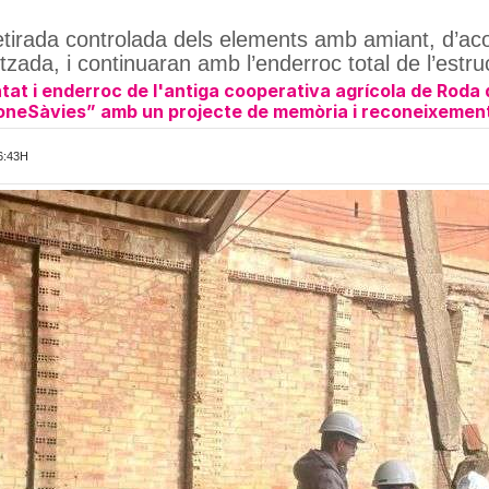
 retirada controlada dels elements amb amiant, d’ac
zada, i continuaran amb l’enderroc total de l’estru
t i enderroc de l'antiga cooperativa agrícola de Roda 
oneSàvies” amb un projecte de memòria i reconeixement
6:43H