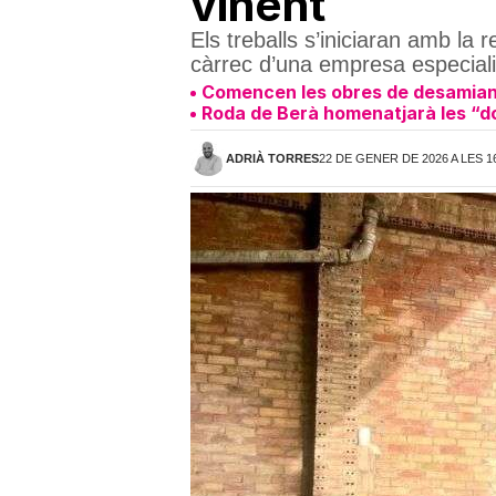
vinent
Els treballs s’iniciaran amb la
càrrec d’una empresa especialit
Comencen les obres de desamianta
Roda de Berà homenatjarà les “d
ADRIÀ TORRES
22 DE GENER DE 2026 A LES 1