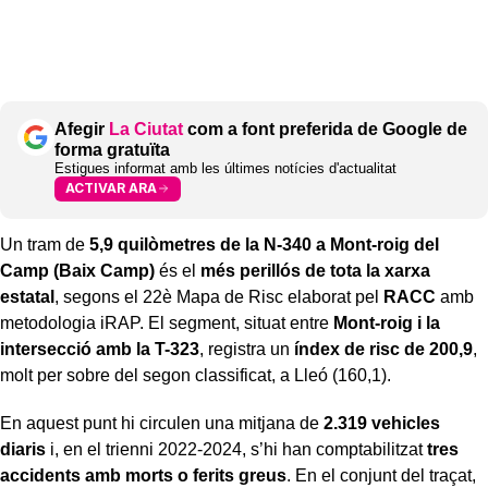
Afegir
La Ciutat
com a font preferida de Google de
forma gratuïta
Estigues informat amb les últimes notícies d'actualitat
ACTIVAR ARA
Un tram de
5,9 quilòmetres de la N-340 a Mont-roig del
Camp (Baix Camp)
és el
més perillós de tota la xarxa
estatal
, segons el 22è Mapa de Risc elaborat pel
RACC
amb
metodologia iRAP. El segment, situat entre
Mont-roig i la
intersecció amb la T-323
, registra un
índex de risc de 200,9
,
molt per sobre del segon classificat, a Lleó (160,1).
En aquest punt hi circulen una mitjana de
2.319 vehicles
diaris
i, en el trienni 2022-2024, s’hi han comptabilitzat
tres
accidents amb morts o ferits greus
. En el conjunt del traçat,