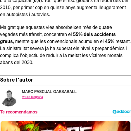
d’alta capacitat (
6,4
). Tot i que el risc global s’ha reduït des del
2010, per primer cop en quinze anys augmenta lleugerament
en autopistes i autovies.
Malgrat que aquestes vies absorbeixen més de quatre
vegades més trànsit, concentren el
55% dels accidents
greus
, mentre que les convencionals acumulen el
45%
restant.
La sinistralitat severa ja ha superat els nivells prepandèmics i
complica l’objectiu de reduir a la meitat les víctimes mortals
abans del 2030.
Sobre l'autor
MARC PASCUAL GARSABALL
Veure biografia