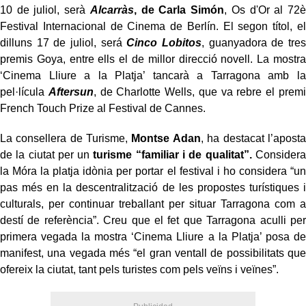
10 de juliol, serà
Alcarràs
, de Carla Simón
, Os d'Or al 72è
Festival Internacional de Cinema de Berlín. El segon títol, el
dilluns 17 de juliol, será
Cinco Lobitos
, guanyadora de tres
premis Goya, entre ells el de millor direcció novell. La mostra
‘Cinema Lliure a la Platja’ tancarà a Tarragona amb la
pel·lícula
Aftersun
, de Charlotte Wells, que va rebre el premi
French Touch Prize al Festival de Cannes.
La consellera de Turisme,
Montse Adan
, ha destacat l’aposta
de la ciutat per un
turisme “familiar i de qualitat”.
Considera
la Móra la platja idònia per portar el festival i ho considera “un
pas més en la descentralització de les propostes turístiques i
culturals, per continuar treballant per situar Tarragona com a
destí de referència”. Creu que el fet que Tarragona aculli per
primera vegada la mostra ‘Cinema Lliure a la Platja’ posa de
manifest, una vegada més “el gran ventall de possibilitats que
ofereix la ciutat, tant pels turistes com pels veïns i veïnes”.