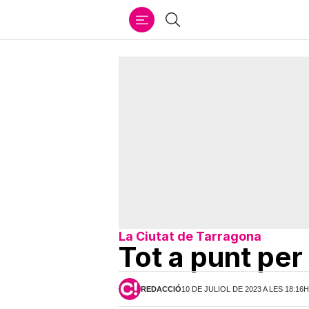
Ir
Cercar
al
contenido
La Ciutat de Tarragona
Tot a punt per
REDACCIÓ
10 DE JULIOL DE 2023 A LES 18:16H