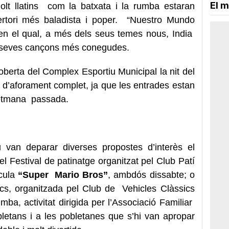
El m
olt llatins com la batxata i la rumba estaran
pertori més baladista i poper. “Nuestro Mundo
 en el qual, a més dels seus temes nous, India
s seves cançons més conegudes.
coberta del Complex Esportiu Municipal la nit del
ll d’aforament complet, ja que les entrades estan
 setmana passada.
u van deparar diverses propostes d’interès el
 Festival de patinatge organitzat pel Club Patí
ícula
“Super Mario Bros”
, ambdós dissabte; o
ics, organitzada pel Club de Vehicles Clàssics
mba, activitat dirigida per l’Associació Familiar
letans i a les pobletanes que s’hi van apropar