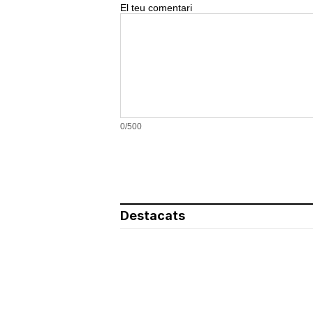
El teu comentari
0/500
Destacats