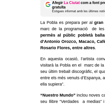
Afegir
La Ciutat
com a font pr
gratuïta
Estigues informat amb les últimes notíc
La Pobla es prepara per al
gran 
marc de la programació de les
permès al públic pobletà ballar
d’Antonio Orozco, Macaco, Café
Rosario Flores, entre altres
.
En aquesta ocasió, l’artista con
visitarà la Pobla en el marc de l
seu últim treball discogràfic, el qu
entre els més venuts d’Espanya, as
ella supiera”.
“Nuestro Mundo”
inclou noves c
seu llibre “Verdades a medias” i 