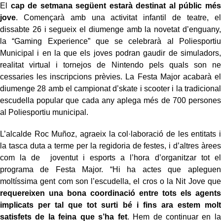
El
cap de setmana següent estarà destinat al públic més
jove
. Començarà amb una activitat infantil de teatre, el
dissabte 26 i segueix el diumenge amb la novetat d’enguany,
la “Gaming Experience” que se celebrarà al Poliesportiu
Municipal i en la que els joves podran gaudir de simuladors,
realitat virtual i tornejos de Nintendo pels quals son ne
cessaries les inscripcions prèvies. La Festa Major acabarà el
diumenge 28 amb el campionat d’skate i scooter i la tradicional
escudella popular que cada any aplega més de 700 persones
al Poliesportiu municipal.
L’alcalde Roc Muñoz, agraeix la col·laboració de les entitats i
la tasca duta a terme per la regidoria de festes, i d’altres àrees
com la de joventut i esports a l’hora d’organitzar tot el
programa de Festa Major. “Hi ha actes que apleguen
moltíssima gent com son l’escudella, el cros o la Nit Jove que
requereixen una bona coordinació entre tots els agents
implicats per tal que tot surti bé i fins ara estem molt
satisfets de la feina que s’ha fet
. Hem de continuar en la