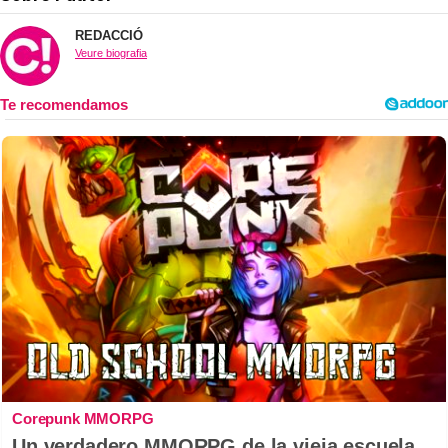
REDACCIÓ
Veure biografia
Corepunk MMORPG
Un verdadero MMORPG de la vieja escuela