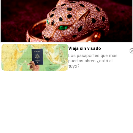
Viaja sin visado
Los pasaportes que más
puertas abren ¿está el
tuyo?
Belleza indomable
El diamante que simboliza la feminidad
indomable