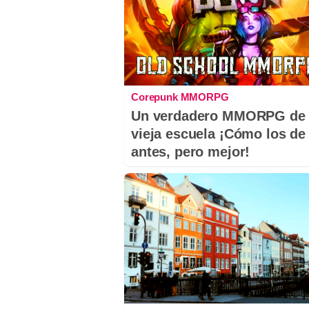
Corepunk MMORPG
Un verdadero MMORPG de 
vieja escuela ¡Cómo los de
antes, pero mejor!