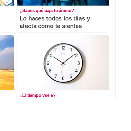
¿Sabes qué baja tu ánimo?
Lo haces todos los días y
afecta cómo te sientes
¿El tiempo vuela?
ira
Esto explica por qué los días
ya no duran igual
DISCOVER WITH