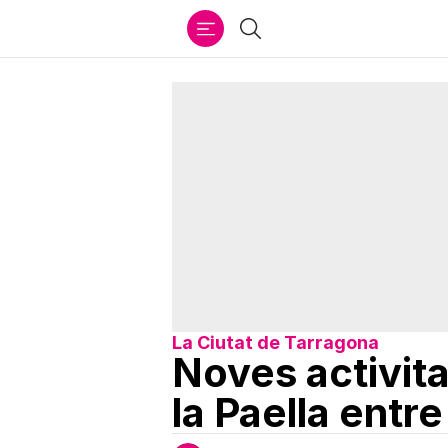
Ir
Cercar
al
contenido
La Ciutat de Tarragona
Noves activita
la Paella entre 