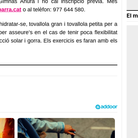
l Gimnàs Anura i
no cal inscripció prèvia
.
Més
arra.cat
o al telèfon: 977 644 580.
El m
ratar-se, tovallola gran i tovallola petita per a
per asseure’s en el cas de tenir poca flexibilitat
cció solar i gorra. Els exercicis es faran amb els