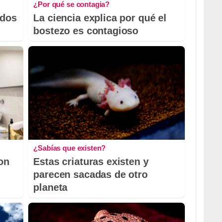
¿Por qué se contagia?
odos
La ciencia explica por qué el
bostezo es contagioso
¿Sabías que existen?
con
Estas criaturas existen y
parecen sacadas de otro
planeta