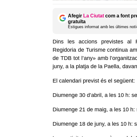
Afegir
La Ciutat
com a font pr
gratuïta
Estigues informat amb les últimes notíc
Dins les
accions previstes al P
Regidoria de Turisme
continua am
de TDB tot l’any»
amb l’organitzaci
juny,
a la platja de la Paella, dava
El calendari previst és el següent:
D
iumenge 30 d’abril,
a les 10 h:
se
Diumenge 21 de maig, a les 10 h: 
Diumenge 18 de juny, a les 10 h: s