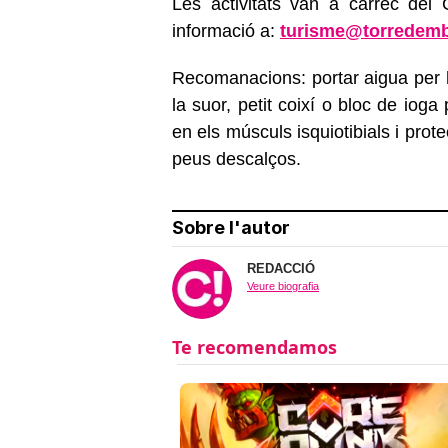
Les activitats van a càrrec de
informació a:
turisme@torredemb
Recomanacions: portar aigua per hid
la suor, petit coixí o bloc de ioga 
en els músculs isquiotibials i prote
peus descalços.
Sobre l'autor
REDACCIÓ
Veure biografia