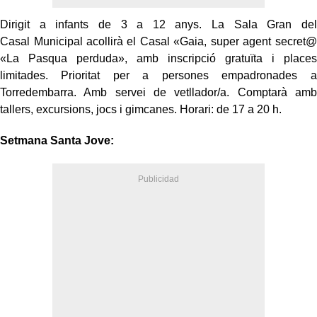
Dirigit a infants de
3 a 12 anys
.
La Sala Gran del
Casal
M
unicipal acollirà el Casal «Gai
a
, super agent secret@
«La Pasqua perduda», amb inscripció gratuïta i places
limitades. Prioritat per a persones empadronades a
Torredembarra. Amb servei de vetllador/a. Comptarà amb
tallers, excursions, jocs i gimcanes. Horari: de 17 a 20 h.
Setmana Santa Jove: