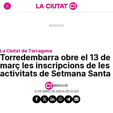
Ir
al
contenido
La Ciutat de Tarragona
Torredembarra obre el 13 de
març les inscripcions de les
activitats de Setmana Santa
REDACCIÓ
11 DE MARÇ DE 2023 A LES 11:11H