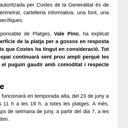
 autoritzada per Costes de la Generalitat és de
imetral, cartelleria informativa, una font, una
pecífiques.
esponsable de
P
latges
,
Vale Pino
, ha explicat
erfície
de la platja per a gossos en resposta
is
que Costes ha tingut en consideració. Tot
’espai
continuarà sent prou ampli
perquè les
s el puguin gaudir amb comoditat i respecte
me
me funcionarà en temporada alta, del 23 de juny a
s 11 h a les 19 h, a totes les platges. A més,
aps de setmana de juny, a partir del dia 7, a les
ítim.