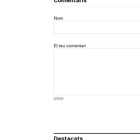
Comentaris
Nom
El teu comentari
0/500
Destacats