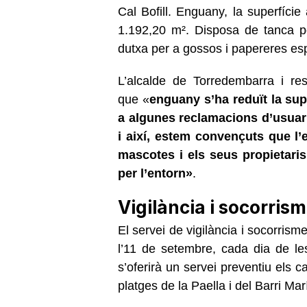
Cal Bofill. Enguany, la superfície
1.192,20 m². Disposa de tanca per
dutxa per a gossos i papereres es
L’alcalde de Torredembarra
i r
que «
enguany s’ha reduït la sup
a
algunes reclamacions d’usuar
i així, estem convençuts que l
mascotes i els seus propietari
per l’entorn»
.
Vigilància i socorris
El servei de vigilància i socorris
l’11 de setembre, cada dia de le
s’oferirà un servei preventiu els c
platges de la Paella i del Barri Mar