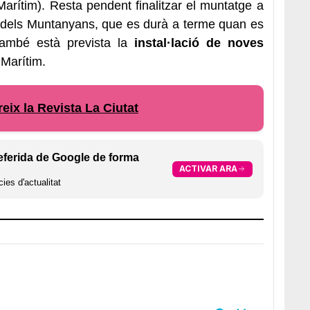
 Marítim). Resta pendent finalitzar el muntatge a
tja dels Muntanyans, que es durà a terme quan es
També està prevista la
instal·lació de noves
 Marítim.
eix la Revista La Ciutat
eferida de Google de forma
ACTIVAR ARA
ies d'actualitat