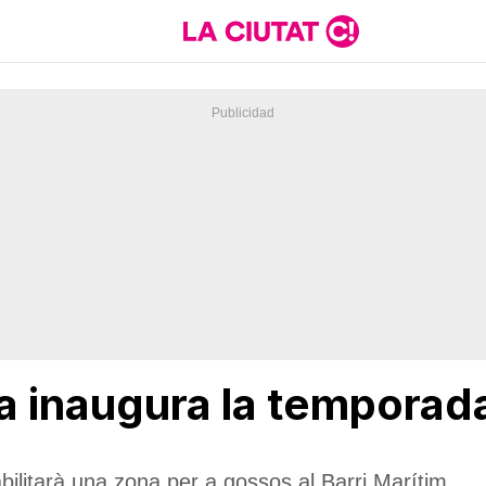
 inaugura la temporada
bilitarà una zona per a gossos al Barri Marítim