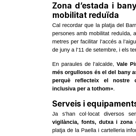
Zona d’estada i bany
mobilitat reduïda
Cal recordar que la platja del Ba
persones amb mobilitat reduïda, 
metres per facilitar l’accés a l’aig
de juny a l’11 de setembre, i els t
En paraules de l’alcalde,
Vale P
més orgullosos és el del
bany a
perquè reflecteix el nostre
inclusiva
per a tothom»
.
Serveis i equipament
Ja s’han col·locat diversos s
vigilància, fonts, dutxa i zona
platja de la Paella i cartelleria in