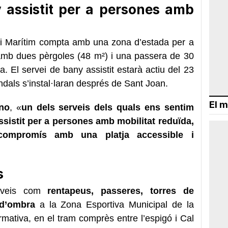
 assistit per a persones amb
rri Marítim compta amb una zona d’estada per a
amb dues pèrgoles (48 m²) i una passera de 30
ua. El servei de bany assistit estarà actiu del 23
endals s’instal·laran després de Sant Joan.
El m
ino
,
«
un dels serveis dels quals ens sentim
ssistit per a persones amb mobilitat reduïda
,
compromís amb una platja accessible i
s
erveis com
rentapeus, passeres, torres de
 d’ombra
a la Zona Esportiva Municipal de la
formativa, en el tram comprès entre l’espigó i Cal