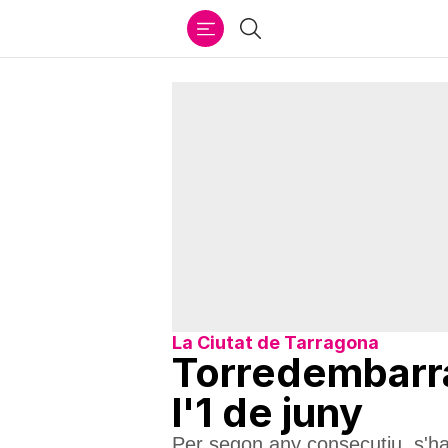
Ir
Cercar
al
contenido
La Ciutat de Tarragona
Torredembarra
l'1 de juny
Per segon any consecutiu, s'ha